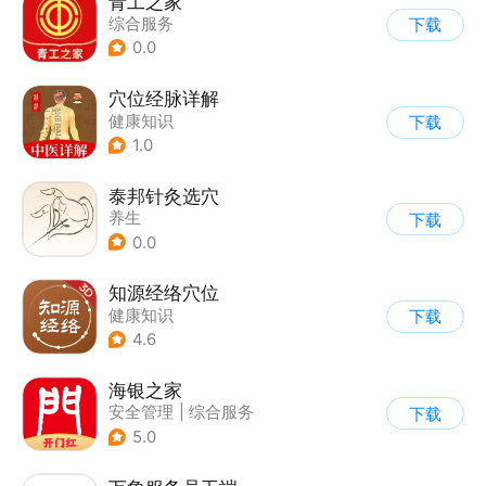
青工之家
综合服务
下载
0.0
穴位经脉详解
健康知识
下载
1.0
泰邦针灸选穴
养生
下载
0.0
知源经络穴位
健康知识
下载
4.6
海银之家
安全管理
|
综合服务
下载
5.0