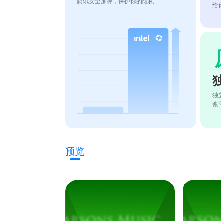
腾讯安全加持，保护你的隐私
给
独
账
预览