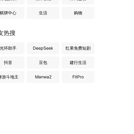
棋牌中心
生活
购物
友热搜
光环助手
DeepSeek
红果免费短剧
抖音
豆包
建行生活
禅游斗地主
Manwa2
FitPro