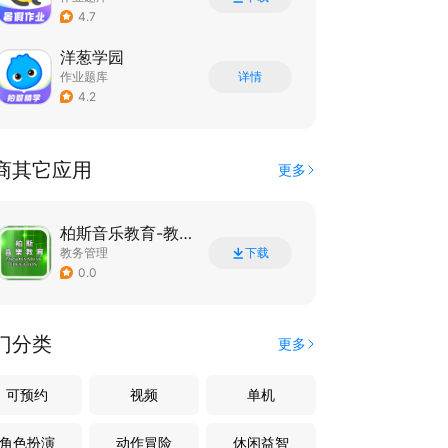
4.7
洋葱学园
作业题库
详情
4.2
商其它应用
更多
柏斯音乐教育-教师端
教务管理
下载
0.0
门分类
更多
可预约
视频
单机
角色扮演
动作冒险
休闲益智