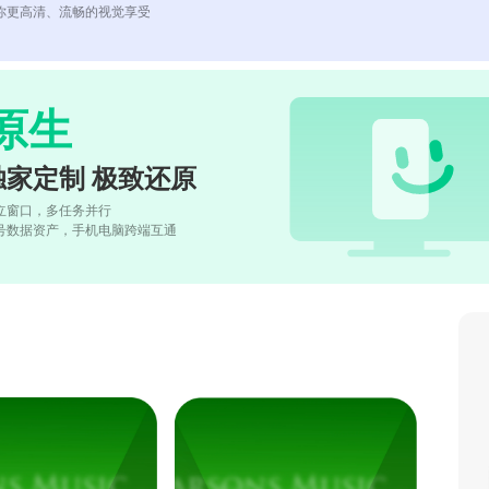
你更高清、流畅的视觉享受
原生
独家定制 极致还原
立窗口，多任务并行
号数据资产，手机电脑跨端互通