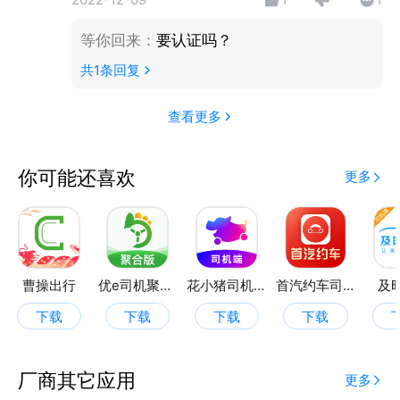
2022-12-09
1
1
等你回来
：
要认证吗？
共
1
条回复
查看更多
你可能还喜欢
更多
曹操出行
优e司机聚合版
花小猪司机端
首汽约车司机端
及
下载
下载
下载
下载
厂商其它应用
更多