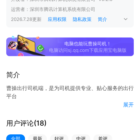
运营者：
深圳市腾讯计算机系统有限公司
2026.7.28
更新
应用权限
隐私政策
简介
电脑也能玩曹操司机！
电脑访问sj.qq.com下载应用宝电脑版
简介
曹操出行司机端，是为司机提供专业、贴心服务的出行
平台
展开
【服务培训 专业认证】
公车公营，接受配套管理及服务培训，适用百年伦敦出
用户评论(
18
)
租车的司机培训认证体系。
【智能接乘 轻松便捷】
全部
最新
好评
中评
差评