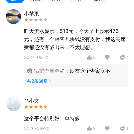
接单清晰、定位准确，智能算法调度最快接单车辆与路
线，可设置多个行程终点，中途导航轻松便捷。
小苹果
【多种业务 多重收入】
除网约车外，可接入绿色公务 （企业公务出行业务)、
昨天流水显示，513元，今天早上显示476
曹操帮忙（同城快递业务）等多种业务类型和服务收
元，还有一个乘客几块钱没有支付，我这高速
入。
费都还没有减出来，不太理想。
【奖励丰富 灵活结算】
2024-02-25
3
2
有冲单奖励、高峰奖劢、流水奖励等丰富奖励活动；订
单统计细致、结算周期自由选择。
🦹¹ᶟ₁₄护李周全💕
：
朋友这个查案底不
共
2
条回复
【关于曹操出行】
曹操出行是吉利集团战略投资的互联网＋新能源出行服
务平台，为用户体验一站式出行解决方案。曹操出行众
马小文
悦业务，是曹操出行打造“移动出行开放生态”的重大战
略举措，通过秉持“资本联营，共建共赢”的合作理念，
这个平台特别好，单特多
面向具有资质的出租车公司、汽车租赁公司等有志于出
2026-06-20
3
0
行行业的企业，开放移动出行经营平台，创新“曹操经