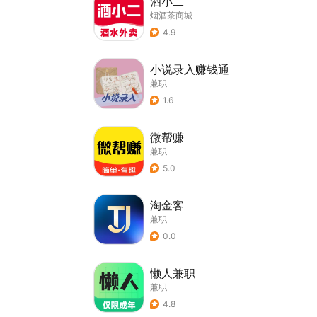
酒小二
烟酒茶商城
4.9
小说录入赚钱通
兼职
1.6
微帮赚
兼职
5.0
淘金客
兼职
0.0
懒人兼职
兼职
4.8