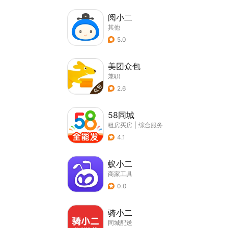
阅小二
其他
5.0
美团众包
兼职
2.6
58同城
租房买房
|
综合服务
4.1
蚁小二
商家工具
0.0
骑小二
同城配送