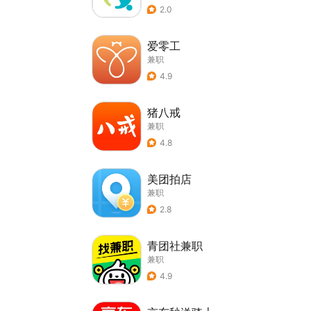
2.0
爱零工
兼职
4.9
猪八戒
兼职
4.8
美团拍店
兼职
2.8
青团社兼职
兼职
4.9