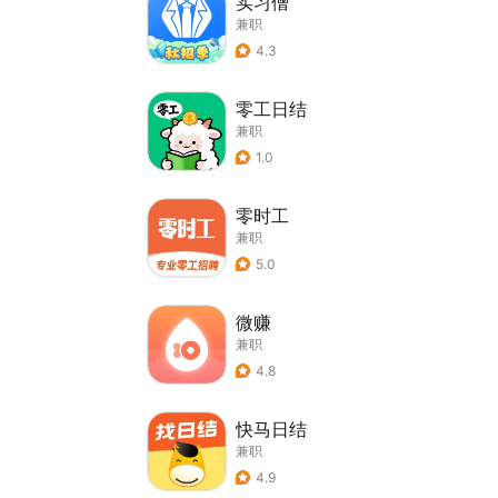
实习僧
兼职
4.3
零工日结
兼职
1.0
零时工
兼职
5.0
微赚
兼职
4.8
快马日结
兼职
4.9