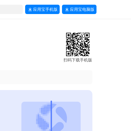
应用宝
手机版
应用宝
电脑版
扫码下载手机版