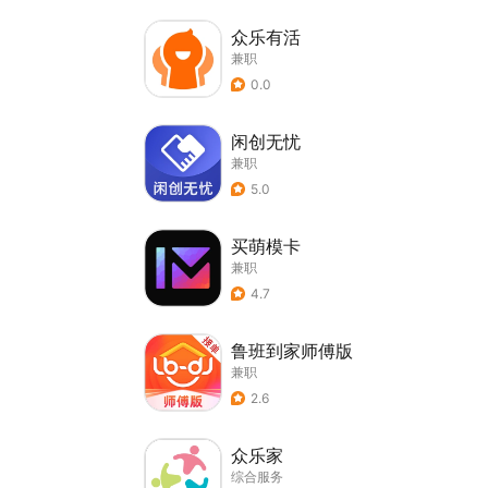
众乐有活
兼职
0.0
闲创无忧
兼职
5.0
买萌模卡
兼职
4.7
鲁班到家师傅版
兼职
2.6
众乐家
综合服务