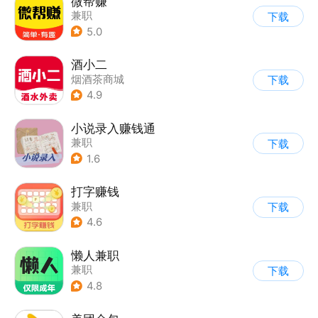
微帮赚
兼职
下载
5.0
酒小二
烟酒茶商城
下载
4.9
小说录入赚钱通
兼职
下载
1.6
打字赚钱
兼职
下载
4.6
懒人兼职
兼职
下载
4.8