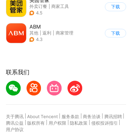
美团管家
外卖订餐
|
商家工具
下载
4.5
ABM
其他
|
返利
|
商家管理
下载
|
海淘
4.3
联系我们
|
|
|
|
|
关于腾讯
About Tencent
服务条款
商务洽谈
腾讯招聘
|
|
|
|
|
腾讯公益
版权所有
用户权限
隐私政策
侵权投诉指引
用户协议