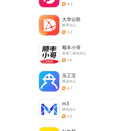
4.2
大华云联
效率办公
5.2
顺丰小哥
其他
|
移动办公
1.4
乐工宝
移动办公
4.7
m3
移动办公
2.5