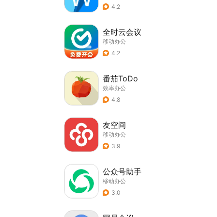
4.2
全时云会议
移动办公
4.2
番茄ToDo
效率办公
4.8
友空间
移动办公
3.9
公众号助手
移动办公
3.0