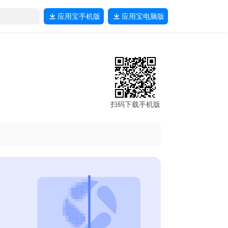
应用宝
手机版
应用宝
电脑版
扫码下载手机版