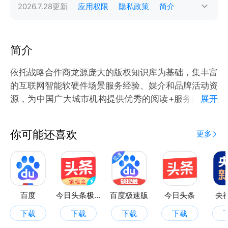
2026.7.28
更新
应用权限
隐私政策
简介
简介
依托战略合作商龙源庞大的版权知识库为基础，集丰富
的互联网智能软硬件场景服务经验、媒介和品牌活动资
源，为中国广大城市机构提供优秀的阅读+服务的场景
展开
体验和管理创新赋能。集合阅读服务、文化服务和生活
服务于一体，并基于大数据的综合整合，赋能城市文化
你可能还喜欢
更多
升级。构建突出文化个性的数字城市，以城市全民阅读
为入口，让阅读连接城市的一切。
百度
今日头条极速版
百度极速版
今日头条
央
下载
下载
下载
下载