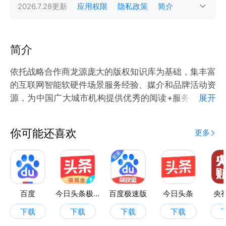
2026.7.28
更新
应用权限
隐私政策
简介
简介
依托战略合作商龙源庞大的版权知识库为基础，集丰富
的互联网智能软硬件场景服务经验、媒介和品牌活动资
源，为中国广大城市机构提供优秀的阅读+服务的场景
展开
体验和管理创新赋能。集合阅读服务、文化服务和生活
服务于一体，并基于大数据的综合整合，赋能城市文化
你可能还喜欢
更多
升级。构建突出文化个性的数字城市，以城市全民阅读
为入口，让阅读连接城市的一切。
百度
今日头条极速版
百度极速版
今日头条
央
下载
下载
下载
下载