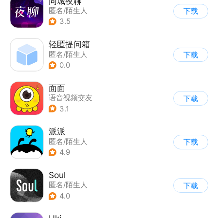
同城夜聊
匿名/陌生人
下载
3.5
轻匿提问箱
匿名/陌生人
下载
0.0
面面
语音视频交友
下载
|
匿名/陌生人
3.1
派派
匿名/陌生人
下载
4.9
Soul
匿名/陌生人
下载
4.0