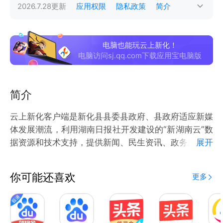
2026.7.28
更新
应用权限
隐私政策
简介
电脑也能玩云上新化！
电脑访问sj.qq.com下载应用宝电脑版
简介
云上新化客户端是新化县县委县政府、县政府适应新媒
体发展潮流，利用湖南日报社开发建设的“新湖南云”数
据资源和技术支持，提供新闻、民生资讯、政务服务的
展开
官方客户端。“云上新化”综合应用文字、图片、视频、
H5等多媒体手段，打造全新融媒体产品，力图传播新
你可能还喜欢
更多
化县声音，展现新化县形象，彰显新化县魅力。\"云上
新化\"将成为发布新化县政策的主平台、获取新化县信
息的主渠道、对外讲并传播新化县建设成就的新窗口。