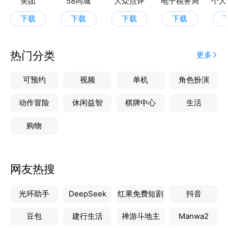
美团
58同城
大众点评
电子税务局
个人
下载
下载
下载
下载
热门分类
更多
可预约
视频
单机
角色扮演
动作冒险
休闲益智
棋牌中心
生活
购物
网友热搜
光环助手
DeepSeek
红果免费短剧
抖音
豆包
建行生活
禅游斗地主
Manwa2