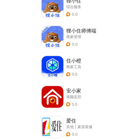
狸小住
综合服务
0.0
狸小住师傅端
商家管理
0.0
住小橙
商家工具
5.0
安小家
视频监控
5.0
爱住
其他
|
家居装修
0.0