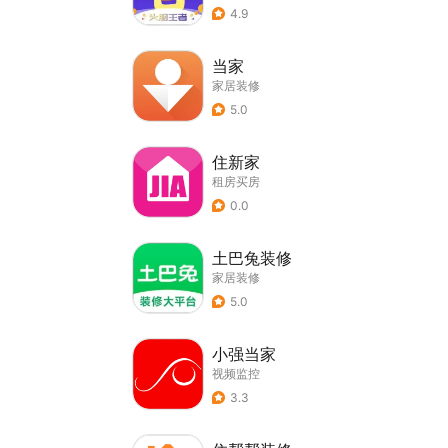
4.9
当家
家居装修
5.0
住新家
租房买房
0.0
土巴兔装修
家居装修
5.0
小强当家
视频监控
3.3