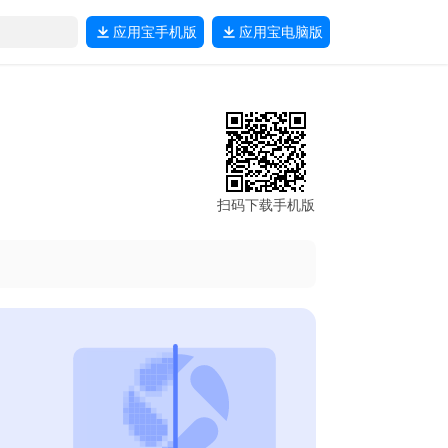
应用宝
手机版
应用宝
电脑版
扫码下载手机版