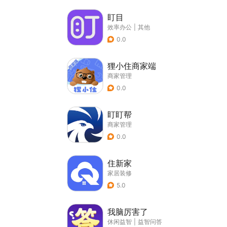
盯目
效率办公
|
其他
0.0
狸小住商家端
商家管理
0.0
盯盯帮
商家管理
0.0
住新家
家居装修
5.0
我脑厉害了
休闲益智
|
益智问答