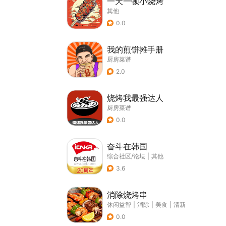
一天一顿小烧烤
其他
0.0
我的煎饼摊手册
厨房菜谱
2.0
烧烤我最强达人
厨房菜谱
0.0
奋斗在韩国
综合社区/论坛
|
其他
3.6
消除烧烤串
休闲益智
|
消除
|
美食
|
清新
0.0