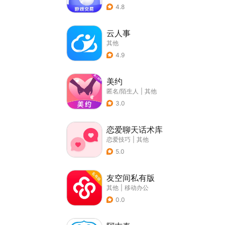
4.8
云人事
其他
4.9
美约
匿名/陌生人
|
其他
3.0
恋爱聊天话术库
恋爱技巧
|
其他
5.0
友空间私有版
其他
|
移动办公
0.0