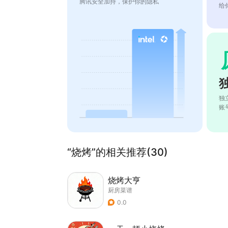
腾讯安全加持，保护你的隐私
给
独
账
“烧烤”的相关推荐(30)
烧烤大亨
厨房菜谱
0.0