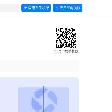
应用宝
手机版
应用宝
电脑版
扫码下载手机版