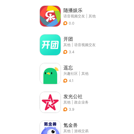
随播娱乐
语音视频交友
|
其他
0.0
开团
其他
|
语音视频交友
3.4
遥忘
兴趣社区
|
其他
4.1
发光公社
其他
|
政企业务
3.9
氪金兽
其他
|
游戏交易