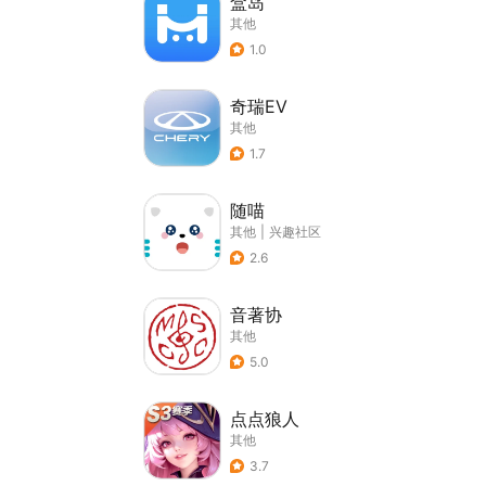
盒岛
其他
1.0
奇瑞EV
其他
1.7
随喵
其他
|
兴趣社区
2.6
音著协
其他
5.0
点点狼人
其他
3.7