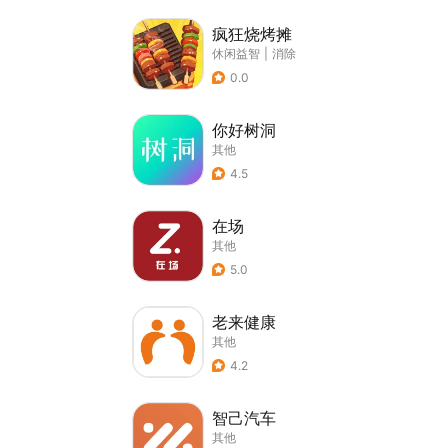
疯狂烧烤摊
休闲益智
|
消除
0.0
你好树洞
其他
4.5
在场
其他
5.0
老来健康
其他
4.2
智己汽车
其他