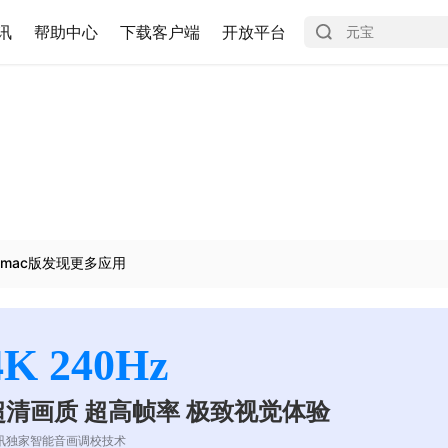
讯
帮助中心
下载客户端
开放平台
mac版发现更多应用
4K 240Hz
超清画质 超高帧率 极致视觉体验
讯独家智能音画调校技术