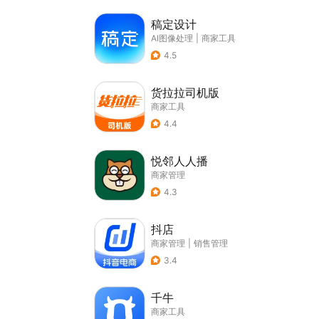
稿定设计
AI图像处理
|
商家工具
4.5
货拉拉司机版
商家工具
4.4
悦邻人人播
商家管理
4.3
抖店
商家管理
|
销售管理
3.4
千牛
商家工具