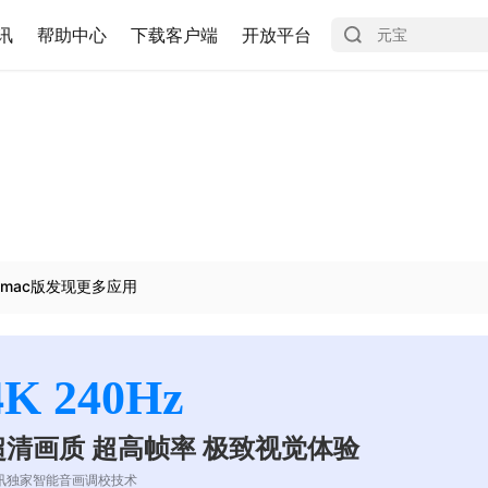
讯
帮助中心
下载客户端
开放平台
mac版发现更多应用
4K 240Hz
超清画质 超高帧率 极致视觉体验
讯独家智能音画调校技术