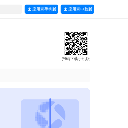
应用宝
手机版
应用宝
电脑版
扫码下载手机版