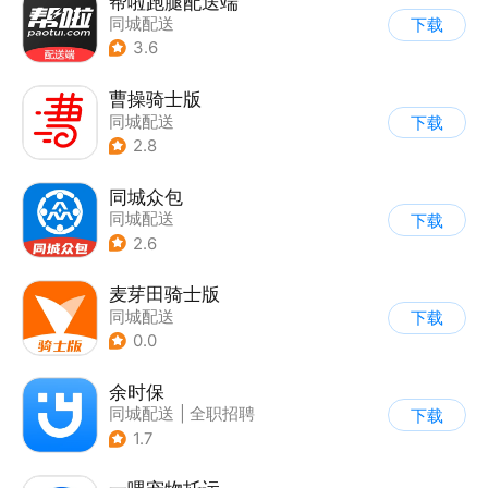
帮啦跑腿配送端
同城配送
下载
3.6
曹操骑士版
同城配送
下载
2.8
同城众包
同城配送
下载
2.6
麦芽田骑士版
同城配送
下载
0.0
余时保
同城配送
|
全职招聘
下载
1.7