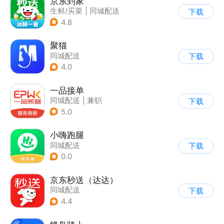
京东到家
生鲜/买菜
|
同城配送
下载
4.8
聚猫
同城配送
下载
4.0
一品接单
同城配送
|
兼职
下载
5.0
小嗨跑腿
同城配送
下载
0.0
京东秒送（达达）
同城配送
下载
4.4