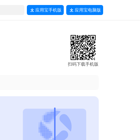
应用宝
手机版
应用宝
电脑版
扫码下载手机版