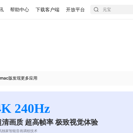
讯
帮助中心
下载客户端
开放平台
mac版发现更多应用
4K 240Hz
超清画质 超高帧率 极致视觉体验
讯独家智能音画调校技术