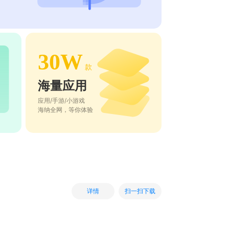
30W
款
海量应用
应用/手游/小游戏
海纳全网，等你体验
扫一扫下载
详情