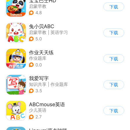
宝宝巴士HD
启蒙早教
下载
|
儿童益智游戏
4.8
兔小贝ABC
启蒙早教
|
英语学习
下载
5.0
作业天天练
作业题库
下载
0.0
我爱写字
知识共享
|
作业题库
下载
|
启蒙早教
|
英语学习
3.5
ABCmouse英语
少儿英语
下载
2.7