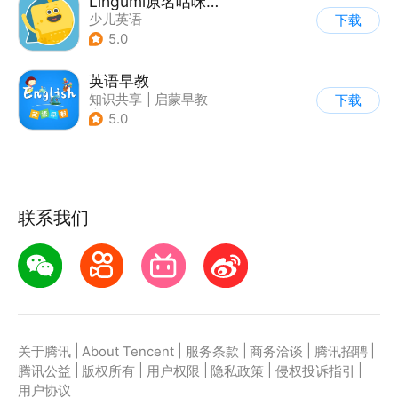
Lingumi原名咕咪英语
少儿英语
下载
5.0
英语早教
知识共享
|
启蒙早教
下载
|
英语学习
5.0
联系我们
|
|
|
|
|
关于腾讯
About Tencent
服务条款
商务洽谈
腾讯招聘
|
|
|
|
|
腾讯公益
版权所有
用户权限
隐私政策
侵权投诉指引
用户协议