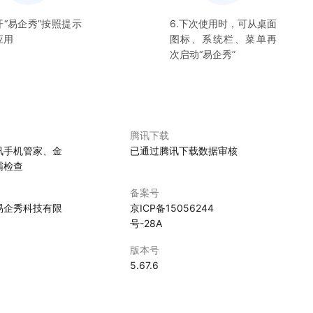
开“
易企秀
”按照提示
6.下次使用时，可从桌面
应用
图标、系统栏、菜单再
次启动“
易企秀
”
腾讯下载
讯手机管家、金
已通过腾讯下载数据审核
霸检查
备案号
易企秀科技有限
京ICP备15056244
号-28A
版本号
5.67.6