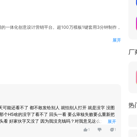
在用的一体化创意设计营销平台。超100万模板1键套用3分钟制作，
展开
】
厂
请函、电子开业请柬、商务邀请函、论坛会议邀请函、电子婚礼邀
请帖、宝宝满月邀请函、百天请柬、大寿邀请函、宴会晚宴邀请
微信请柬等邀请通知必备
产品宣传册、招聘宣传海报、朋友圈招聘海报、发圈招聘宣传、
热
天可能还看不了 都不敢发给别人 就怕别人打开 就是没字 没图
海报、促销海报制作、海报设计、活动海报、喜报制作、电子海
你那个H5啥的没字了看不了 回头一看 要么审核失败要么重新把
告图片、微商促销海报、一键抠图、九宫格拼图、朋友圈拼图、
回头看 好家伙字又没了 因为我没充钱吗？对我意见这么大？这
展开
1
1