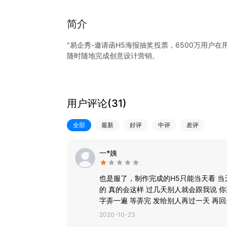
简介
"易企秀-邀请函H5海报抽奖投票，6500万用户
随时随地完成创意设计营销。
【商务活动会议、婚礼生日、聚会宴会的通知邀请
H5邀请函、邀请函免费、电子请柬、开业典礼邀
请函、微信婚礼请柬、喜帖、生日邀请函、生日
用户评论(
31
)
函、升学宴请帖、谢师宴邀请函、乔迁之喜请柬、
全部
最新
好评
中评
差评
【企业/产品宣传册、招聘宣传】
企业电子宣传册、企业电子相册、电子产品手册、
招聘H5等企业经营首选
一*姨
【宣传海报、创意图片制作】
也是服了，制作完成的H5只能当天看 当
水印相机、证件照、图片压缩、二维码生成、手机
的 真的会这样 过几天别人就会跟我说 
报、海报模板、图片设计、节日海报、宣传单、广
字弄一遍 等弄完 发给别人再过一天 再
朋友圈长图拼接等做图神器
样好意思发给别人？？别人笑掉大牙了
2020-10-23
【抽奖转盘、互动营销工具】