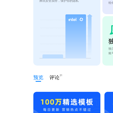
腾讯安全加持，保护你的隐私
给
独
账
31
预览
评论