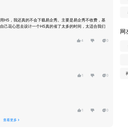
信抽奖软件、幸运大转盘、开心转盘、抽奖助手、盲盒抽奖、
用H5，我还真的不会下载易企秀。主要是易企秀不收费，基
自己花心思去设计一个H5真的省了太多的时间，太适合我们
网
4
0
1
0
1
0
查看更多