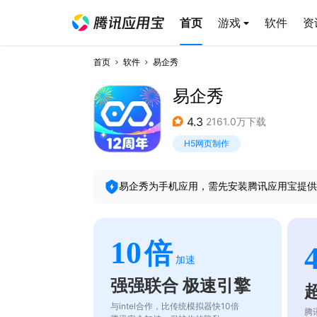
首页
游戏
软件
资
首页
软件
易企秀
易企秀
4.3
2161.0万下载
H5网页制作
易企秀
为手机应用，需先安装腾讯应用宝提供
10
倍
加速
强强联合 极速引擎
与intel合作，比传统模拟器快10倍
腾