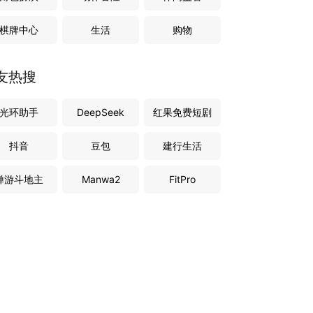
棋牌中心
生活
购物
友热搜
光环助手
DeepSeek
红果免费短剧
抖音
豆包
建行生活
禅游斗地主
Manwa2
FitPro