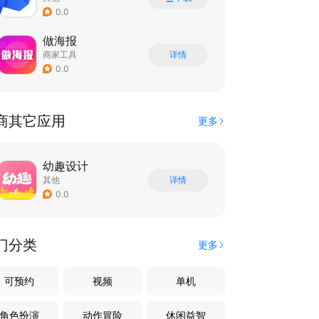
0.0
做海报
商家工具
详情
0.0
商其它应用
更多
幼趣设计
其他
详情
0.0
门分类
更多
可预约
视频
单机
角色扮演
动作冒险
休闲益智