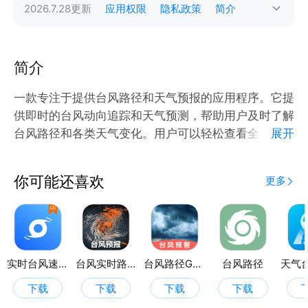
2026.7.28
更新
应用权限
隐私政策
简介
简介
一款专注于提供台风路径和天气预报的应用程序。它提
供即时的台风动向追踪和天气预测，帮助用户及时了解
台风路径和各类天气变化。用户可以轻松查看全球各地
展开
的台风活动和天气状况，包括降雨量、风速、气温等关
键指标。此外，软件还提供实时预警通知，使用户在台
你可能还喜欢
更多
风来临或天气恶劣时能够及时做出应对。用户界面简洁
易用，操作方便快捷，是您身边的一款不可或缺的天气
助手。无论您是出行、旅游还是日常生活，这款软件都
能为您带来即时、可靠的台风和天气信息，确保您的安
全和舒适。
实时台风速报
台风实时路径
台风路径GPS
台风路径
下载
下载
下载
下载