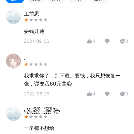
找、文件压缩包查找等。
工前思
★产品优势★
拥有行业领先扫描查找技术。
要钱开通
无需电脑配合，手机点击扫描即可查找资料，快速便
2021-09-06
4
0
捷。
可以通过文件名，日期和文件大小来快速查找需要的文
.
件。
图片、文档、视频、音频PDF等多种文件格式免费预
览。
我求求你了，别下载。要钱，我只想恢复一
本地扫描查找导出，避免个人隐私泄露。
张，😇要我60元😡😡
2022-06-29
4
0
★数据查找的类型★
文档扫描查找：
꧁꫞꯭꫞꧂
DOC/DOCX,XLS/XLSX,PPT/PPTX,PDF,CWK,HTML/H
图片扫描查找：
一星都不想给
JPG,TIFF/TIF,PNG,BMP,GIF,PSD,CRW,CR2,NEF,ORF