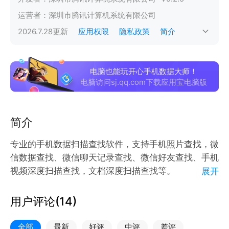
运营者：
深圳市腾讯计算机系统有限公司
2026.7.28
更新
应用权限
隐私政策
简介
电脑也能玩开心手机数据大师！
电脑访问sj.qq.com下载应用宝电脑版
简介
专业的手机数据扫描查找软件，支持手机照片查找，微
信数据查找、微信聊天记录查找、微信好友查找、手机
视频深度扫描查找，文档深度扫描查找等。
展开
★算法精湛、功能强大★
用户评论(
14
)
手机照片查找、深度照片扫描，微信聊天记录查
找、微信好友查找、微信照片查找、视频查找、音频查
全部
最新
好评
中评
差评