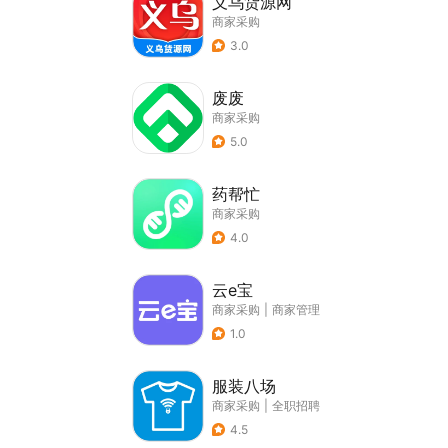
义乌货源网
商家采购
3.0
废废
商家采购
5.0
药帮忙
商家采购
4.0
云e宝
商家采购
|
商家管理
1.0
服装八场
商家采购
|
全职招聘
4.5