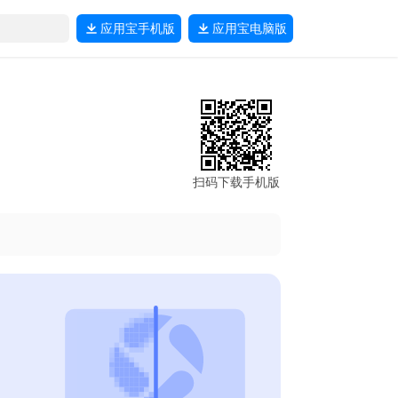
应用宝
手机版
应用宝
电脑版
扫码下载手机版