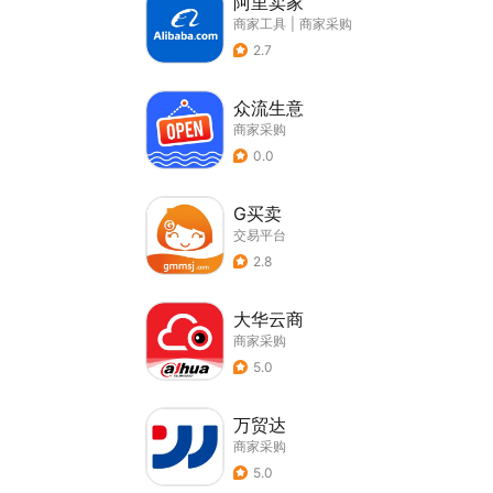
阿里卖家
商家工具
|
商家采购
2.7
众流生意
商家采购
0.0
G买卖
交易平台
2.8
大华云商
商家采购
5.0
万贸达
商家采购
5.0