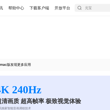
讯
帮助中心
下载客户端
开放平台
mac版发现更多应用
4K 240Hz
超清画质 超高帧率 极致视觉体验
讯独家智能音画调校技术