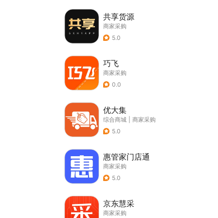
共享货源
商家采购
5.0
巧飞
商家采购
0.0
优大集
综合商城
|
商家采购
5.0
惠管家门店通
商家采购
5.0
京东慧采
商家采购