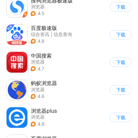
搜狗浏览器极速版
浏览器
下载
4.5
百度极速版
综合资讯
|
信息查询
下载
4.8
中国搜索
浏览器
下载
4.7
蚂蚁浏览器
浏览器
下载
4.6
浏览器plus
浏览器
下载
4.8