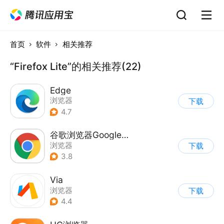
首页
软件
相关推荐
“Firefox Lite”的相关推荐(22)
Edge
浏览器
下载
4.7
谷歌浏览器Google Chrome
浏览器
下载
3.8
Via
浏览器
下载
4.4