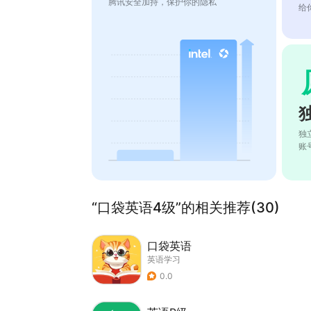
腾讯安全加持，保护你的隐私
给
独
账
“口袋英语4级”的相关推荐(30)
口袋英语
英语学习
0.0