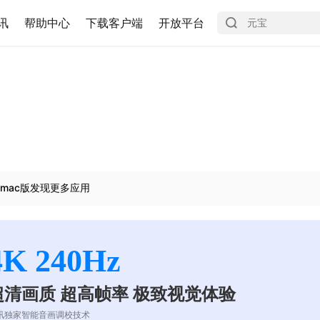
讯
帮助中心
下载客户端
开放平台
mac版发现更多应用
4K 240Hz
超清画质 超高帧率 极致视觉体验
讯独家智能音画调校技术