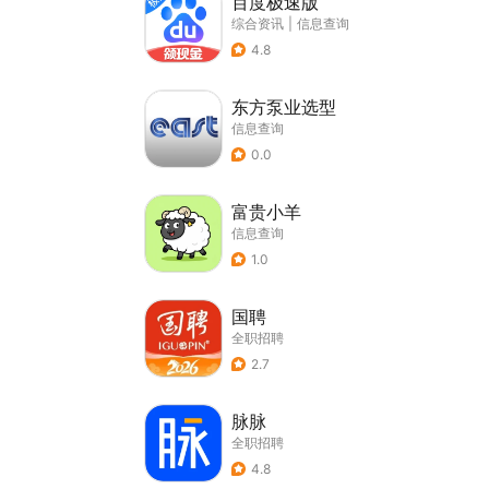
百度极速版
综合资讯
|
信息查询
4.8
东方泵业选型
信息查询
0.0
富贵小羊
信息查询
1.0
国聘
全职招聘
2.7
脉脉
全职招聘
4.8