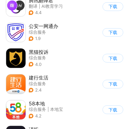
腾讯翻译君
翻译
|
AI教育学习
下载
4.4
公安一网通办
综合服务
下载
|
业务咨询办理
1.9
|
政企业务
黑猫投诉
综合服务
下载
4.0
建行生活
综合服务
下载
2.4
58本地
综合服务
|
本地宝
下载
4.2