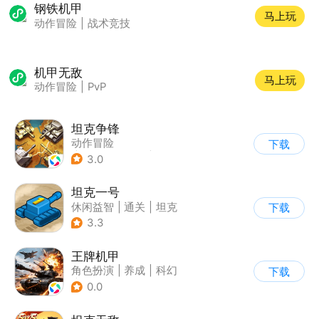
钢铁机甲
马上玩
动作冒险
|
战术竞技
机甲无敌
马上玩
动作冒险
|
PvP
坦克争锋
动作冒险
下载
|
第三人称射击
|
二战
3.0
|
战术竞技
坦克一号
休闲益智
|
通关
|
坦克
下载
3.3
王牌机甲
角色扮演
|
养成
|
科幻
下载
|
二次元
0.0