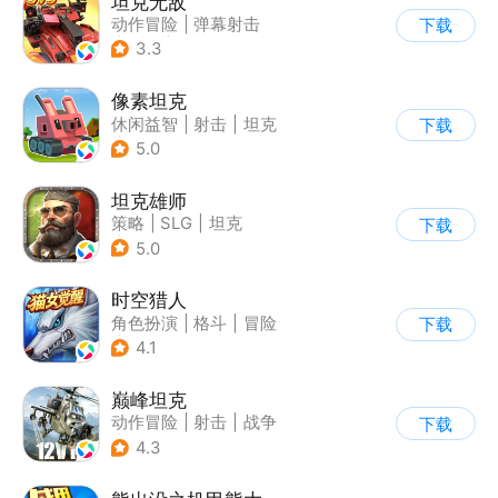
坦克无敌
动作冒险
|
弹幕射击
下载
|
坦克
|
卡通
3.3
像素坦克
休闲益智
|
射击
|
坦克
下载
|
像素风
5.0
坦克雄师
策略
|
SLG
|
坦克
下载
|
战争
5.0
时空猎人
角色扮演
|
格斗
|
冒险
下载
|
时空猎人
4.1
巅峰坦克
动作冒险
|
射击
|
战争
下载
|
战术竞技
4.3