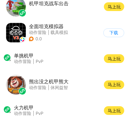
机甲坦克战车出击
马上玩
全面坦克模拟器
动作冒险
|
载具模拟
下载
|
坦克
|
写实
0.0
单挑机甲
马上玩
动作冒险
|
PvP
熊出没之机甲熊大
马上玩
动作冒险
|
休闲益智
火力机甲
马上玩
动作冒险
|
PvP