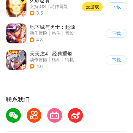
火影忍者
支持iOS
|
动作冒险
云游戏
下载
|
格斗
|
动漫改编
3.5
地下城与勇士：起源
动作冒险
|
格斗
|
冒险
下载
|
地下城与勇士
4.8
天天炫斗-经典重燃
动作冒险
|
格斗
|
街机
下载
|
动漫
4.6
联系我们