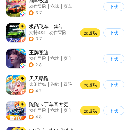
巅峰极速
动作冒险
|
竞速
|
赛车
下载
|
漂移
3.7
极品飞车：集结
支持iOS
|
动作冒险
云游戏
下载
|
竞速
|
赛车
3.7
王牌竞速
动作冒险
|
竞速
|
赛车
下载
|
漂移
2.8
天天酷跑
休闲益智
|
跑酷
|
冒险
云游戏
下载
|
萌系
4.7
跑跑卡丁车官方竞速版
动作冒险
|
竞速
|
赛车
云游戏
下载
|
跑跑卡丁车
4.8