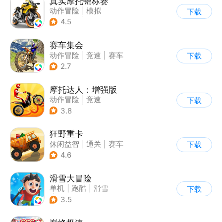
真实摩托锦标赛
动作冒险
|
模拟
下载
|
摩托车
|
写实
4.5
赛车集会
动作冒险
|
竞速
|
赛车
下载
|
写实
2.7
摩托达人：增强版
动作冒险
|
竞速
下载
|
摩托车
|
卡通
3.8
狂野重卡
休闲益智
|
通关
|
赛车
下载
4.6
滑雪大冒险
单机
|
跑酷
|
滑雪
下载
|
游道易
3.5