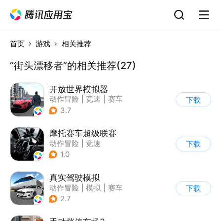
首页
游戏
相关推荐
“街头漂移者”的相关推荐(27)
开放世界模拟器
动作冒险
|
竞速
|
赛车
下载
|
开放世界
3.7
摩托赛车超级联赛
动作冒险
|
竞速
下载
|
摩托车
|
挑战赛
1.0
真实驾驶模拟
动作冒险
|
模拟
|
赛车
下载
|
漂移
2.7