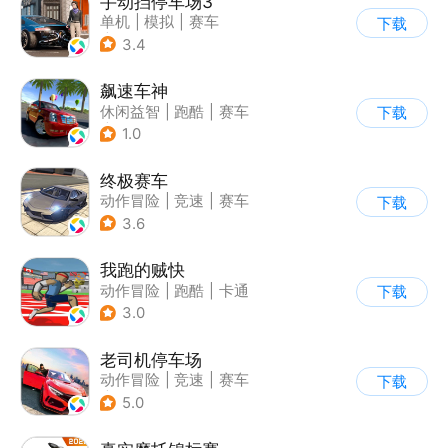
手动挡停车场3
单机
|
模拟
|
赛车
下载
|
开放世界
3.4
飙速车神
休闲益智
|
跑酷
|
赛车
下载
|
漂移
1.0
终极赛车
动作冒险
|
竞速
|
赛车
下载
3.6
我跑的贼快
动作冒险
|
跑酷
|
卡通
下载
3.0
老司机停车场
动作冒险
|
竞速
|
赛车
下载
|
写实
5.0