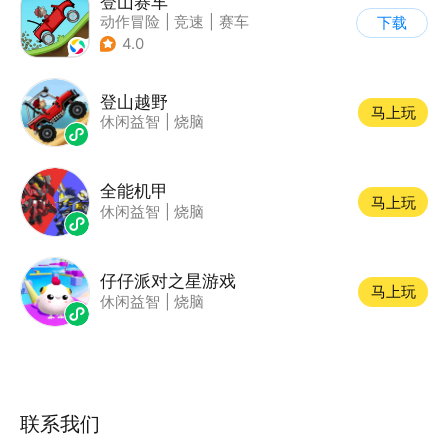
登山赛车
动作冒险
|
竞速
|
赛车
下载
|
卡通
4.0
登山越野
马上玩
休闲益智
|
烧脑
全能机甲
马上玩
休闲益智
|
烧脑
仔仔派对之星游戏
马上玩
休闲益智
|
烧脑
联系我们