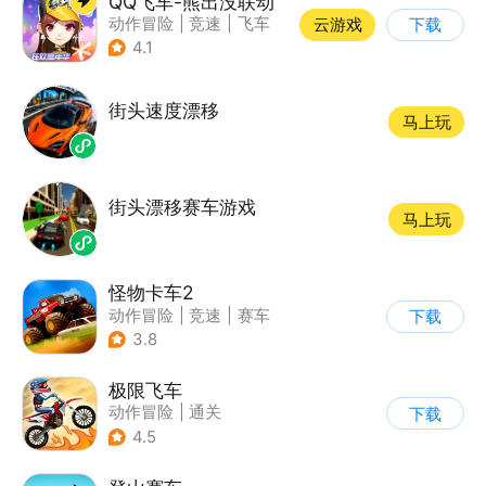
QQ飞车-熊出没联动
动作冒险
|
竞速
|
飞车
云游戏
下载
|
漂移
4.1
街头速度漂移
马上玩
街头漂移赛车游戏
马上玩
怪物卡车2
动作冒险
|
竞速
|
赛车
下载
|
卡通
3.8
极限飞车
动作冒险
|
通关
下载
|
摩托车
|
横版过关
4.5