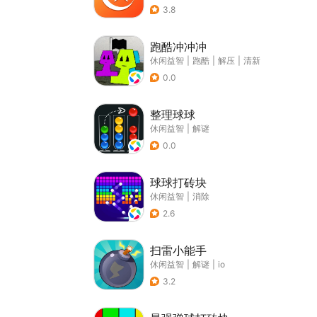
3.8
跑酷冲冲冲
休闲益智
|
跑酷
|
解压
|
清新
0.0
整理球球
休闲益智
|
解谜
0.0
球球打砖块
休闲益智
|
消除
2.6
扫雷小能手
休闲益智
|
解谜
|
io
3.2