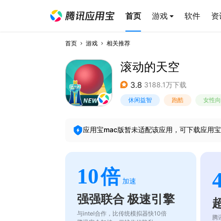
首页
游戏
软件
资
首页
游戏
相关推荐
滚动的天空
3.8
3188.1万下载
休闲益智
跑酷
女性向
应用宝mac版暂未适配该应用，可下载应用宝
10
倍
加速
强强联合 极速引擎
与intel合作，比传统模拟器快10倍
腾