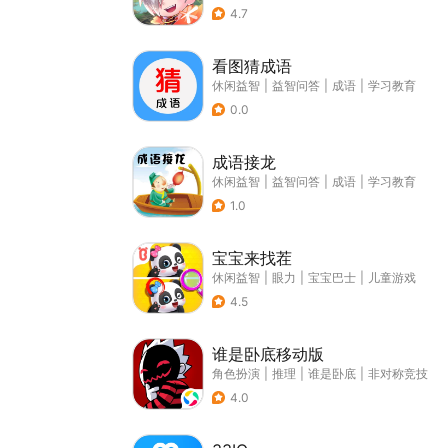
4.7
看图猜成语
休闲益智
|
益智问答
|
成语
|
学习教育
0.0
成语接龙
休闲益智
|
益智问答
|
成语
|
学习教育
1.0
宝宝来找茬
休闲益智
|
眼力
|
宝宝巴士
|
儿童游戏
4.5
谁是卧底移动版
角色扮演
|
推理
|
谁是卧底
|
非对称竞技
4.0