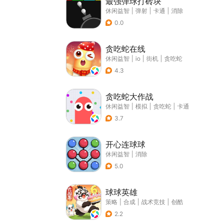
最强弹球打砖块
休闲益智
|
弹射
|
卡通
|
消除
0.0
贪吃蛇在线
休闲益智
|
io
|
街机
|
贪吃蛇
4.3
贪吃蛇大作战
休闲益智
|
模拟
|
贪吃蛇
|
卡通
3.7
开心连球球
休闲益智
|
消除
5.0
球球英雄
策略
|
合成
|
战术竞技
|
创酷
2.2