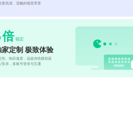
你更高清、流畅的视觉享受
5
倍
稳定
独家定制 极致体验
定性、响应速度，远超传统模拟器
OS/安卓，多账号登录与互通