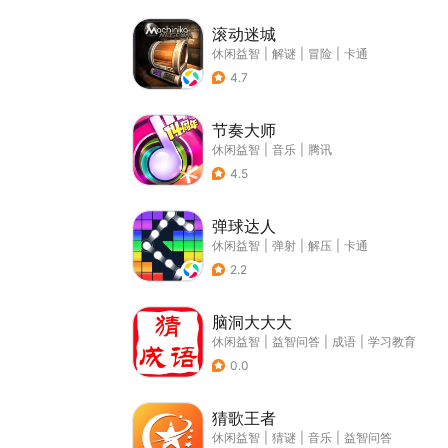
滚动迷城
休闲益智
|
解谜
|
冒险
|
卡通
4.7
节奏大师
休闲益智
|
音乐
|
腾讯
4.5
弹球达人
休闲益智
|
弹射
|
解压
|
卡通
2.2
脑洞大大大
休闲益智
|
益智问答
|
成语
|
学习教育
0.0
猜歌王者
休闲益智
|
猜谜
|
音乐
|
益智问答