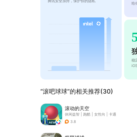
腾讯安全加持，保护你的隐私
给
稳
i
“滚吧球球”的相关推荐(30)
滚动的天空
休闲益智
|
跑酷
|
女性向
|
卡通
3.8