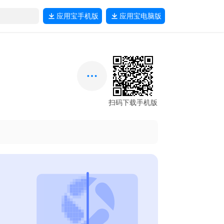
应用宝
手机版
应用宝
电脑版
扫码下载手机版