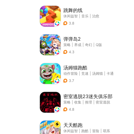
跳舞的线
休闲益智
|
音乐
|
治愈
3.8
弹弹岛2
策略
|
养成
|
奇幻
|
Q版
4.3
汤姆猫跑酷
动作冒险
|
竞速
|
汤姆猫
|
卡通
3.7
密室逃脱23迷失俱乐部
策略
|
收集
|
推理
|
密室逃脱
4.8
天天酷跑
休闲益智
|
跑酷
|
冒险
|
萌系