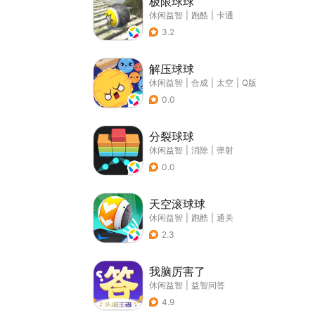
极限球球
休闲益智
|
跑酷
|
卡通
3.2
解压球球
休闲益智
|
合成
|
太空
|
Q版
0.0
分裂球球
休闲益智
|
消除
|
弹射
0.0
天空滚球球
休闲益智
|
跑酷
|
通关
2.3
我脑厉害了
休闲益智
|
益智问答
4.9