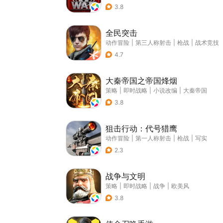
3.8
全民突击
动作冒险
|
第三人称射击
|
枪战
|
战术竞技
4.7
大秦帝国之帝国烽烟
策略
|
即时战略
|
小说改编
|
大秦帝国
3.8
狙击行动：代号猎鹰
动作冒险
|
第一人称射击
|
枪战
|
写实
2.3
战争与文明
策略
|
即时战略
|
战争
|
欧美风
3.8