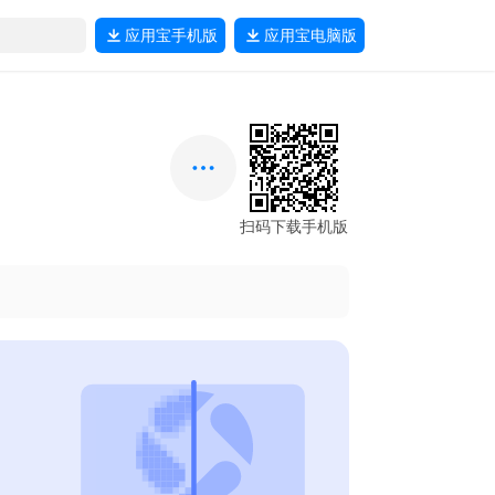
应用宝
手机版
应用宝
电脑版
扫码下载手机版