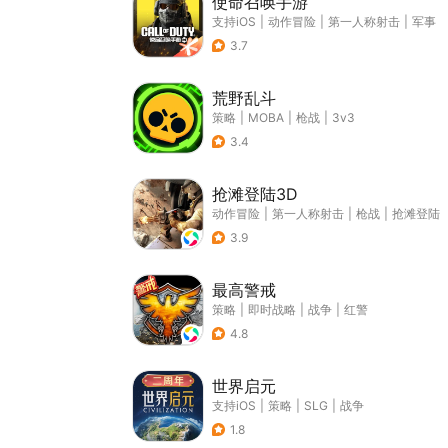
使命召唤手游
支持iOS
|
动作冒险
|
第一人称射击
|
军事
3.7
荒野乱斗
策略
|
MOBA
|
枪战
|
3v3
3.4
抢滩登陆3D
动作冒险
|
第一人称射击
|
枪战
|
抢滩登陆
3.9
最高警戒
策略
|
即时战略
|
战争
|
红警
4.8
世界启元
支持iOS
|
策略
|
SLG
|
战争
1.8