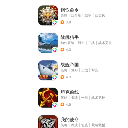
钢铁命令
策略
|
回合制
|
战争
|
欧美风
3.8
战舰猎手
动作冒险
|
射击
|
二战
|
战术竞技
4.0
战舰帝国
策略
|
SLG
|
二战
|
写实
4.3
坦克前线
策略
|
卡牌
|
一战
|
战术竞技
4.5
我的使命
策略
|
养成
|
坦克
|
紧急救援