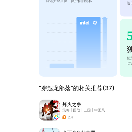
腾讯安全加持，保护你的隐私
给
稳
i
“穿越龙部落”的相关推荐(37)
烽火之争
策略
|
国战
|
三国
|
中国风
2.4