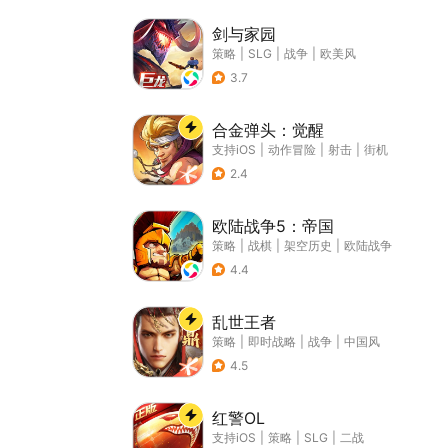
剑与家园
策略
|
SLG
|
战争
|
欧美风
3.7
合金弹头：觉醒
支持iOS
|
动作冒险
|
射击
|
街机
2.4
欧陆战争5：帝国
策略
|
战棋
|
架空历史
|
欧陆战争
4.4
乱世王者
策略
|
即时战略
|
战争
|
中国风
4.5
红警OL
支持iOS
|
策略
|
SLG
|
二战