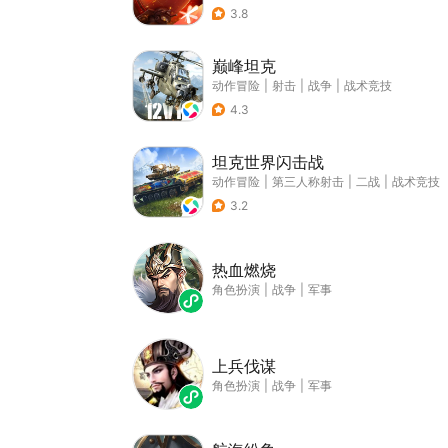
3.8
巅峰坦克
动作冒险
|
射击
|
战争
|
战术竞技
4.3
坦克世界闪击战
动作冒险
|
第三人称射击
|
二战
|
战术竞技
3.2
热血燃烧
角色扮演
|
战争
|
军事
上兵伐谋
角色扮演
|
战争
|
军事