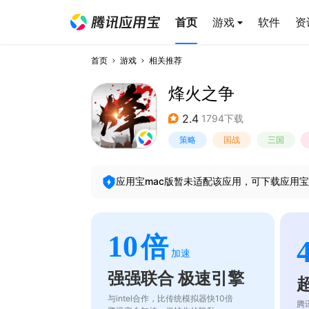
首页
游戏
软件
资
首页
游戏
相关推荐
烽火之争
2.4
1794下载
策略
国战
三国
应用宝mac版暂未适配该应用，可下载应用宝
10
倍
加速
强强联合 极速引擎
与intel合作，比传统模拟器快10倍
腾