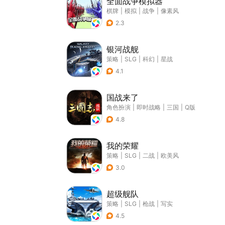
全面战争模拟器
棋牌
|
模拟
|
战争
|
像素风
2.3
银河战舰
策略
|
SLG
|
科幻
|
星战
4.1
国战来了
角色扮演
|
即时战略
|
三国
|
Q版
4.8
我的荣耀
策略
|
SLG
|
二战
|
欧美风
3.0
超级舰队
策略
|
SLG
|
枪战
|
写实
4.5