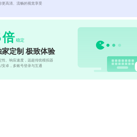
你更高清、流畅的视觉享受
5
倍
稳定
独家定制 极致体验
定性、响应速度，远超传统模拟器
OS/安卓，多账号登录与互通