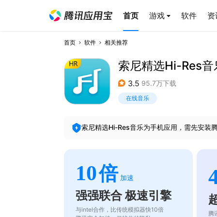
首页
游戏
软件
资
首页
软件
相关推荐
索尼精选Hi-Res音
3.5
95.7万下载
在线音乐
索尼精选Hi-Res音乐
为手机应用，需先安装
10
倍
加速
强强联合 极速引擎
与intel合作，比传统模拟器快10倍
腾