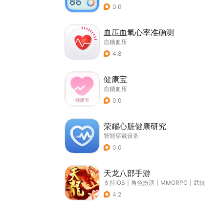
0.0
血压血氧心率准确测
血糖血压
4.8
健康宝
血糖血压
0.0
荣耀心脏健康研究
智能穿戴设备
0.0
天龙八部手游
支持iOS
|
角色扮演
|
MMORPG
|
武侠
4.2