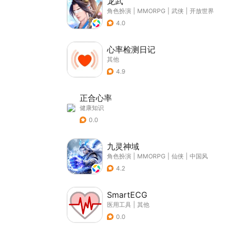
龙武
角色扮演
|
MMORPG
|
武侠
|
开放世界
4.0
心率检测日记
其他
4.9
正合心率
健康知识
0.0
九灵神域
角色扮演
|
MMORPG
|
仙侠
|
中国风
4.2
SmartECG
医用工具
|
其他
0.0