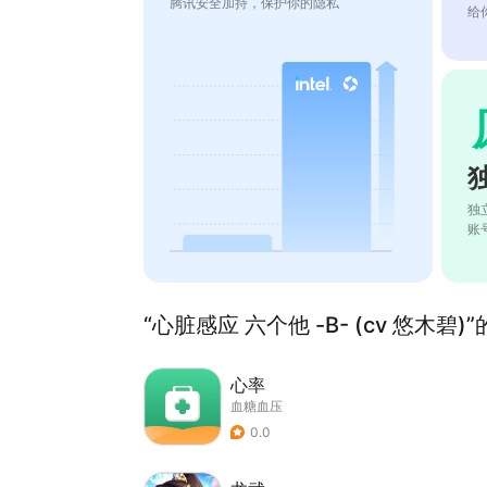
腾讯安全加持，保护你的隐私
给
独
账
“心脏感应 六个他 -B- (cv 悠木碧)
心率
血糖血压
0.0