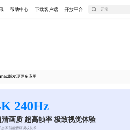
讯
帮助中心
下载客户端
开放平台
mac版发现更多应用
4K 240Hz
超清画质 超高帧率 极致视觉体验
讯独家智能音画调校技术