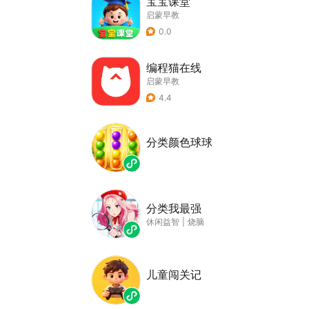
宝宝课堂
启蒙早教
0.0
编程猫在线
启蒙早教
4.4
分类颜色球球
分类我最强
休闲益智
|
烧脑
儿童闯关记