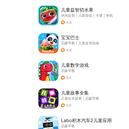
儿童益智切水果
休闲益智
|
儿童游戏
|
卡通
|
单机
4.8
宝宝巴士
启蒙早教
|
儿童益智游戏
4.8
儿童数学游戏
启蒙早教
5.0
儿童故事全集
儿童绘本故事
|
启蒙早教
5.0
Labo积木汽车2儿童应用
启蒙早教