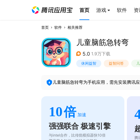
首页
游戏
软件
资
首页
软件
相关推荐
儿童脑筋急转弯
5.0
1.9万下载
休闲益智
益智问答
儿
儿童脑筋急转弯
为手机应用，需先安装腾讯应
10
倍
加速
强强联合 极速引擎
与intel合作，比传统模拟器快10倍
腾