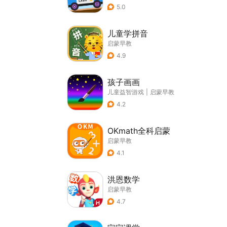
5.0
儿童学拼音
启蒙早教
4.9
孩子画画
儿童益智游戏
|
启蒙早教
4.2
OKmath全科启蒙
启蒙早教
4.1
洪恩数学
启蒙早教
4.7