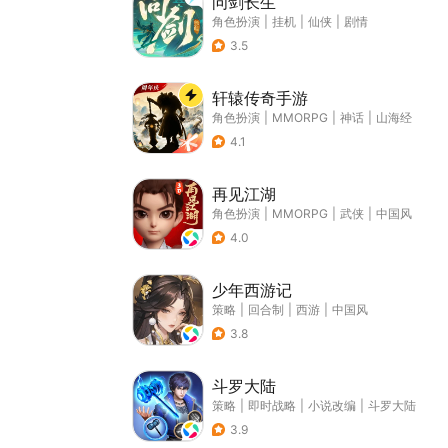
问剑长生
角色扮演
|
挂机
|
仙侠
|
剧情
3.5
轩辕传奇手游
角色扮演
|
MMORPG
|
神话
|
山海经
4.1
再见江湖
角色扮演
|
MMORPG
|
武侠
|
中国风
4.0
少年西游记
策略
|
回合制
|
西游
|
中国风
3.8
斗罗大陆
策略
|
即时战略
|
小说改编
|
斗罗大陆
3.9