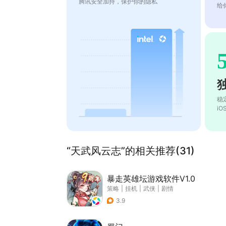
腾讯安全加持，保护你的隐私
给
稳
i
“天武风云志”的相关推荐(31)
暴走英雄坛游戏软件V1.0
策略
|
挂机
|
武侠
|
剧情
3.9