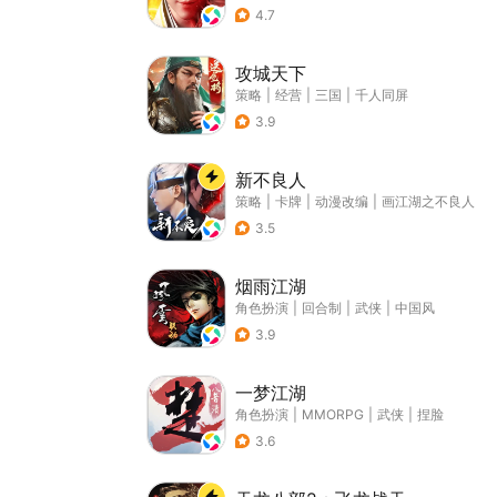
4.7
攻城天下
策略
|
经营
|
三国
|
千人同屏
3.9
新不良人
策略
|
卡牌
|
动漫改编
|
画江湖之不良人
3.5
烟雨江湖
角色扮演
|
回合制
|
武侠
|
中国风
3.9
一梦江湖
角色扮演
|
MMORPG
|
武侠
|
捏脸
3.6