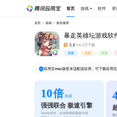
首页
游戏
软件
资
首页
游戏
相关推荐
暴走英雄坛游戏软件V
3.9
54.2万下载
策略
挂机
武侠
应用宝mac版暂未适配该应用，可下载应用宝
10
倍
加速
强强联合 极速引擎
与intel合作，比传统模拟器快10倍
腾