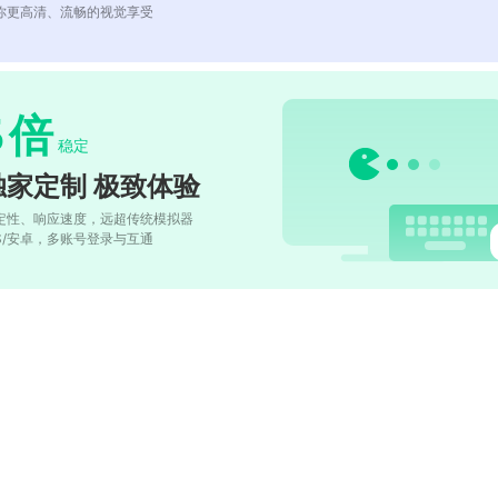
你更高清、流畅的视觉享受
5
倍
稳定
独家定制 极致体验
定性、响应速度，远超传统模拟器
OS/安卓，多账号登录与互通