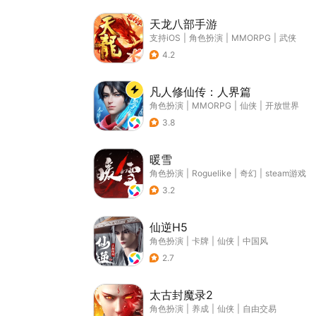
天龙八部手游
支持iOS
|
角色扮演
|
MMORPG
|
武侠
4.2
凡人修仙传：人界篇
角色扮演
|
MMORPG
|
仙侠
|
开放世界
3.8
暖雪
角色扮演
|
Roguelike
|
奇幻
|
steam游戏
3.2
仙逆H5
角色扮演
|
卡牌
|
仙侠
|
中国风
2.7
太古封魔录2
角色扮演
|
养成
|
仙侠
|
自由交易