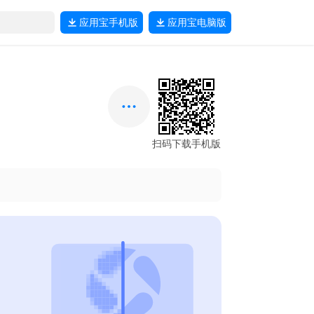
应用宝
手机版
应用宝
电脑版
扫码下载手机版