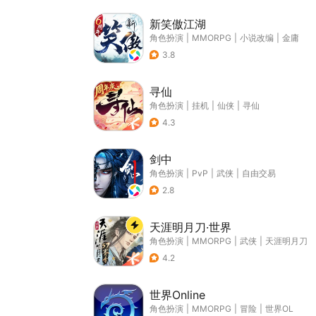
新笑傲江湖
角色扮演
|
MMORPG
|
小说改编
|
金庸
3.8
寻仙
角色扮演
|
挂机
|
仙侠
|
寻仙
4.3
剑中
角色扮演
|
PvP
|
武侠
|
自由交易
2.8
天涯明月刀·世界
角色扮演
|
MMORPG
|
武侠
|
天涯明月刀
4.2
世界Online
角色扮演
|
MMORPG
|
冒险
|
世界OL