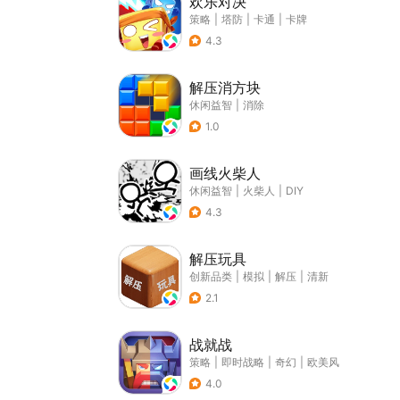
欢乐对决
策略
|
塔防
|
卡通
|
卡牌
4.3
解压消方块
休闲益智
|
消除
1.0
画线火柴人
休闲益智
|
火柴人
|
DIY
4.3
解压玩具
创新品类
|
模拟
|
解压
|
清新
2.1
战就战
策略
|
即时战略
|
奇幻
|
欧美风
4.0