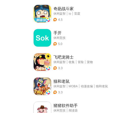
奇葩战斗家
休闲益智
|
io
|
雷霆
4.5
手开
休闲竞技
5.0
飞吧龙骑士
休闲益智
|
收集
|
冒险
|
宠物
3.3
猫和老鼠
休闲益智
|
MOBA
|
动漫改编
|
猫和老鼠
3.3
猪猪软件助手
休闲竞技
|
阅读器