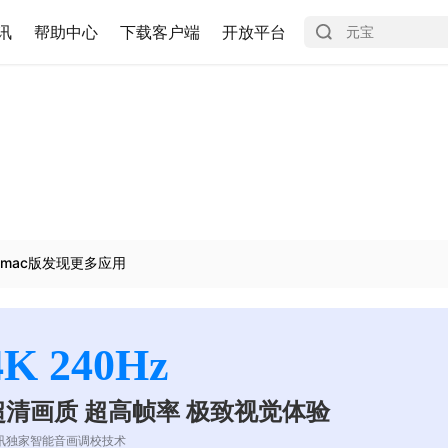
讯
帮助中心
下载客户端
开放平台
mac版发现更多应用
4K 240Hz
超清画质 超高帧率 极致视觉体验
讯独家智能音画调校技术