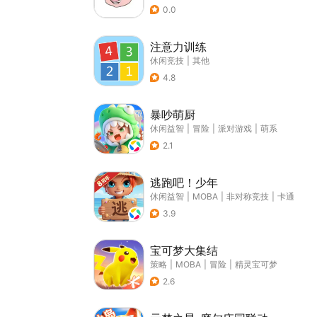
0.0
注意力训练
休闲竞技
|
其他
4.8
暴吵萌厨
休闲益智
|
冒险
|
派对游戏
|
萌系
2.1
逃跑吧！少年
休闲益智
|
MOBA
|
非对称竞技
|
卡通
3.9
宝可梦大集结
策略
|
MOBA
|
冒险
|
精灵宝可梦
2.6