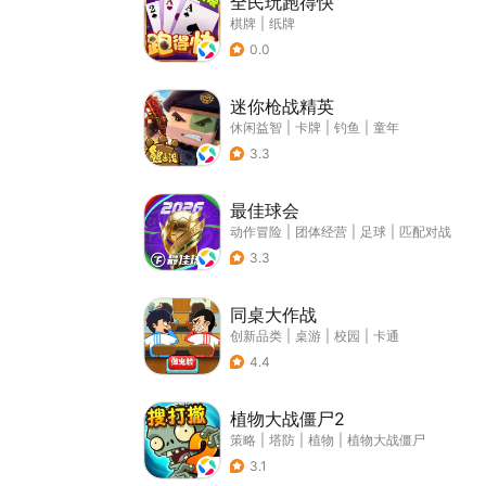
全民玩跑得快
棋牌
|
纸牌
0.0
迷你枪战精英
休闲益智
|
卡牌
|
钓鱼
|
童年
3.3
最佳球会
动作冒险
|
团体经营
|
足球
|
匹配对战
3.3
同桌大作战
创新品类
|
桌游
|
校园
|
卡通
4.4
植物大战僵尸2
策略
|
塔防
|
植物
|
植物大战僵尸
3.1