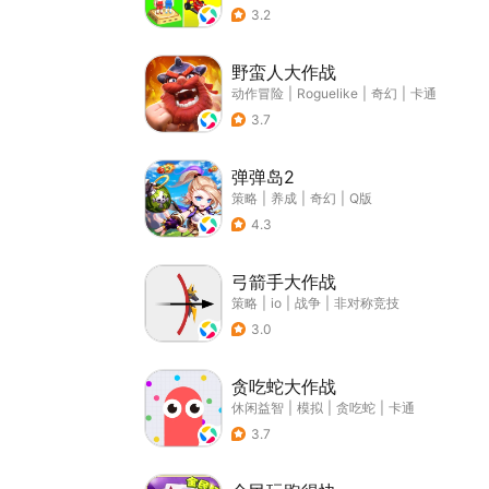
3.2
野蛮人大作战
动作冒险
|
Roguelike
|
奇幻
|
卡通
3.7
弹弹岛2
策略
|
养成
|
奇幻
|
Q版
4.3
弓箭手大作战
策略
|
io
|
战争
|
非对称竞技
3.0
贪吃蛇大作战
休闲益智
|
模拟
|
贪吃蛇
|
卡通
3.7