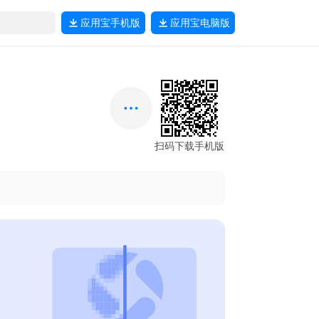
应用宝
手机版
应用宝
电脑版
扫码下载手机版