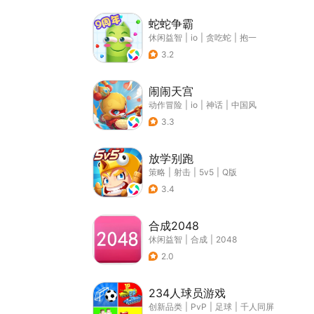
蛇蛇争霸
休闲益智
|
io
|
贪吃蛇
|
抱一
3.2
闹闹天宫
动作冒险
|
io
|
神话
|
中国风
3.3
放学别跑
策略
|
射击
|
5v5
|
Q版
3.4
合成2048
休闲益智
|
合成
|
2048
2.0
234人球员游戏
创新品类
|
PvP
|
足球
|
千人同屏