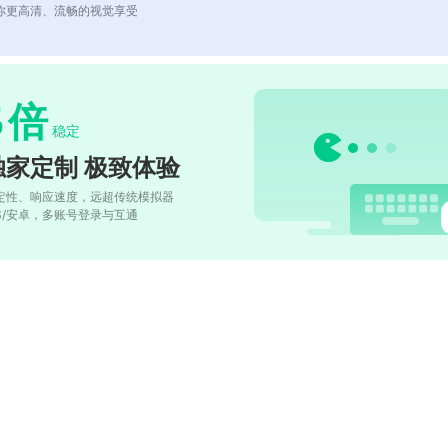
你更高清、流畅的视觉享受
5
倍
稳定
独家定制 极致体验
定性、响应速度，远超传统模拟器
OS/安卓，多账号登录与互通