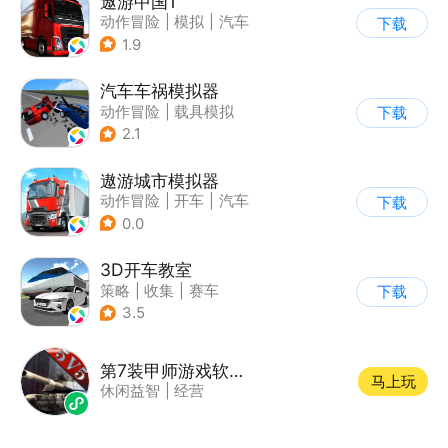
遨游中国1
动作冒险
|
模拟
|
汽车
下载
|
写实
1.9
汽车车祸模拟器
动作冒险
|
载具模拟
下载
|
汽车
|
脑洞
2.1
遨游城市模拟器
动作冒险
|
开车
|
汽车
下载
|
载具模拟
0.0
3D开车教室
策略
|
收集
|
赛车
下载
|
写实
3.5
第7装甲师游戏软件V1.0
马上玩
休闲益智
|
经营