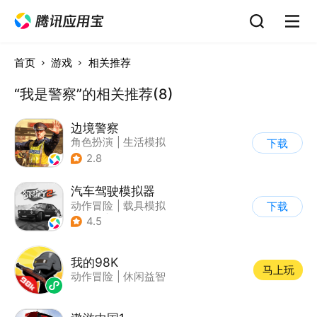
首页
游戏
相关推荐
“我是警察”的相关推荐(8)
边境警察
角色扮演
|
生活模拟
下载
|
写实
2.8
汽车驾驶模拟器
动作冒险
|
载具模拟
下载
|
汽车
|
写实
4.5
我的98K
马上玩
动作冒险
|
休闲益智