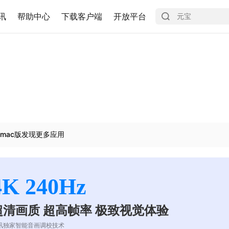
讯
帮助中心
下载客户端
开放平台
mac版发现更多应用
4K 240Hz
超清画质 超高帧率 极致视觉体验
讯独家智能音画调校技术