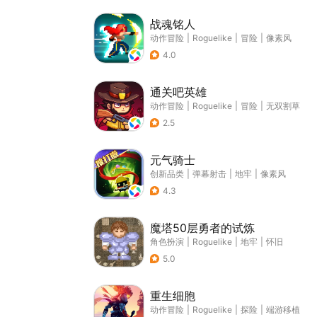
战魂铭人
动作冒险
|
Roguelike
|
冒险
|
像素风
4.0
通关吧英雄
动作冒险
|
Roguelike
|
冒险
|
无双割草
2.5
元气骑士
创新品类
|
弹幕射击
|
地牢
|
像素风
4.3
魔塔50层勇者的试炼
角色扮演
|
Roguelike
|
地牢
|
怀旧
5.0
重生细胞
动作冒险
|
Roguelike
|
探险
|
端游移植