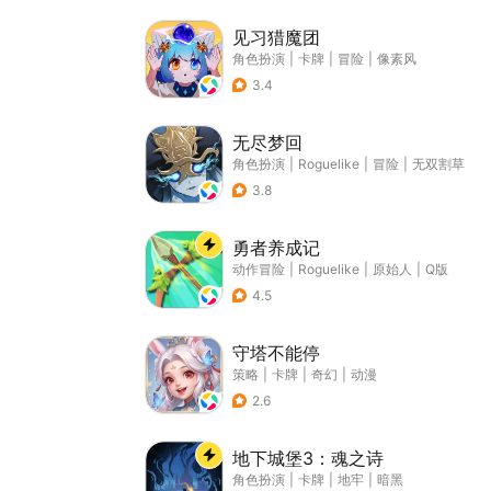
见习猎魔团
角色扮演
|
卡牌
|
冒险
|
像素风
3.4
无尽梦回
角色扮演
|
Roguelike
|
冒险
|
无双割草
3.8
勇者养成记
动作冒险
|
Roguelike
|
原始人
|
Q版
4.5
守塔不能停
策略
|
卡牌
|
奇幻
|
动漫
2.6
地下城堡3：魂之诗
角色扮演
|
卡牌
|
地牢
|
暗黑