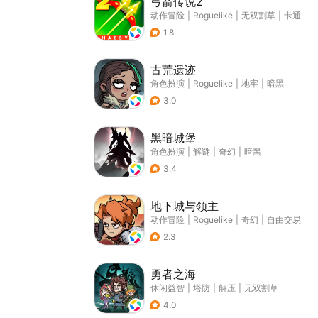
弓箭传说2
动作冒险
|
Roguelike
|
无双割草
|
卡通
1.8
古荒遗迹
角色扮演
|
Roguelike
|
地牢
|
暗黑
3.0
黑暗城堡
角色扮演
|
解谜
|
奇幻
|
暗黑
3.4
地下城与领主
动作冒险
|
Roguelike
|
奇幻
|
自由交易
2.3
勇者之海
休闲益智
|
塔防
|
解压
|
无双割草
4.0