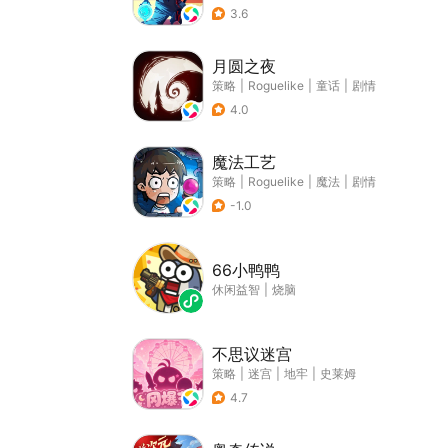
3.6
月圆之夜
策略
|
Roguelike
|
童话
|
剧情
4.0
魔法工艺
策略
|
Roguelike
|
魔法
|
剧情
-1.0
66小鸭鸭
休闲益智
|
烧脑
不思议迷宫
策略
|
迷宫
|
地牢
|
史莱姆
4.7