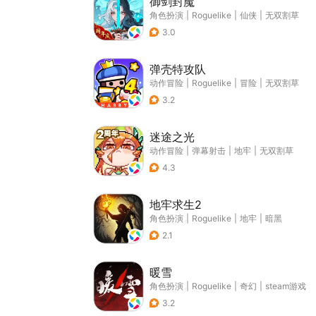
御剑封魔
角色扮演
|
Roguelike
|
仙侠
|
无双割草
3.0
弹壳特攻队
动作冒险
|
Roguelike
|
冒险
|
无双割草
3.2
迷途之光
动作冒险
|
弹幕射击
|
地牢
|
无双割草
4.3
地牢求生2
角色扮演
|
Roguelike
|
地牢
|
暗黑
2.1
暖雪
角色扮演
|
Roguelike
|
奇幻
|
steam游戏
3.2