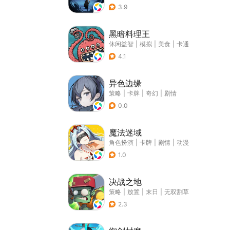
3.9
黑暗料理王
休闲益智
|
模拟
|
美食
|
卡通
4.1
异色边缘
策略
|
卡牌
|
奇幻
|
剧情
0.0
魔法迷域
角色扮演
|
卡牌
|
剧情
|
动漫
1.0
决战之地
策略
|
放置
|
末日
|
无双割草
2.3