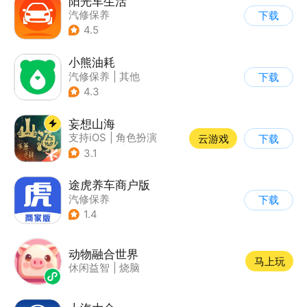
阳光车生活
汽修保养
下载
4.5
小熊油耗
汽修保养
|
其他
下载
4.3
妄想山海
支持iOS
|
角色扮演
云游戏
下载
|
店铺经营
|
仙侠
3.1
途虎养车商户版
汽修保养
下载
1.4
动物融合世界
马上玩
休闲益智
|
烧脑