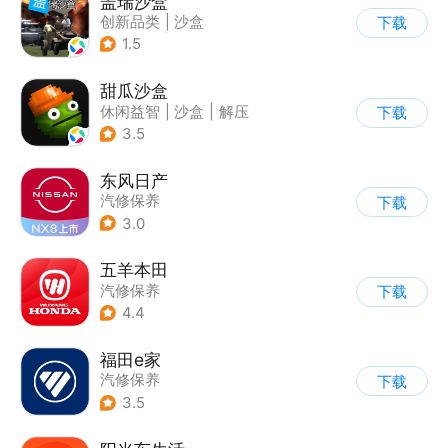
盖瑞沙盒
创新品类
|
沙盒
下载
|
像素风
|
DIY
1.5
甜瓜沙盒
休闲益智
|
沙盒
|
解压
下载
|
像素风
3.5
东风日产
汽修保养
下载
3.0
五羊本田
汽修保养
下载
4.4
福田e家
汽修保养
下载
3.5