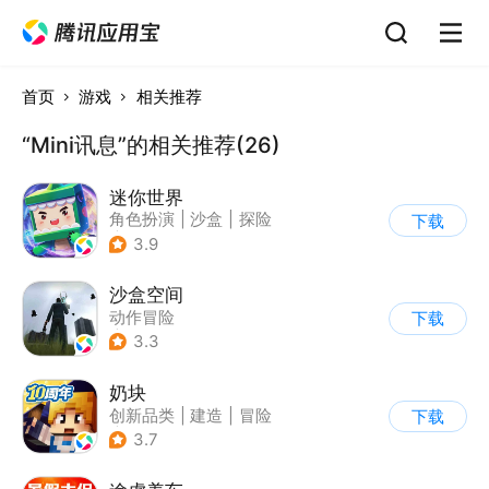
首页
游戏
相关推荐
“Mini讯息”的相关推荐(26)
迷你世界
角色扮演
|
沙盒
|
探险
下载
|
我的世界
3.9
沙盒空间
动作冒险
下载
|
第一人称射击
3.3
|
开放世界
|
写实
奶块
创新品类
|
建造
|
冒险
下载
|
开放世界
3.7