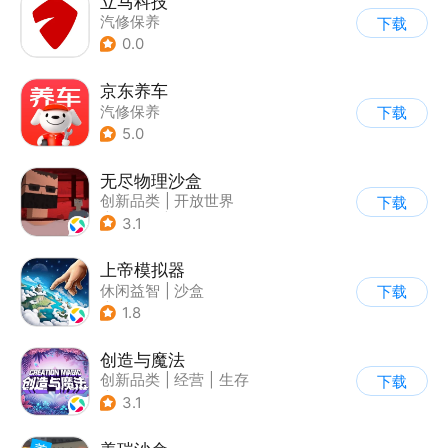
立马科技
汽修保养
下载
0.0
京东养车
汽修保养
下载
5.0
无尽物理沙盒
创新品类
|
开放世界
下载
|
像素风
|
动作冒险
3.1
上帝模拟器
休闲益智
|
沙盒
下载
|
建造模拟
1.8
创造与魔法
创新品类
|
经营
|
生存
下载
|
开放世界
3.1