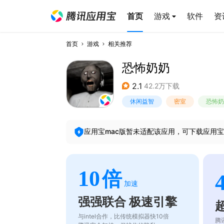
首页
游戏
软件
资
首页
游戏
相关推荐
恐怖奶奶
2.1
42.2万下载
休闲益智
密室
恐怖奶
应用宝mac版暂未适配该应用，可下载应用宝
10
倍
加速
强强联合 极速引擎
与intel合作，比传统模拟器快10倍
腾