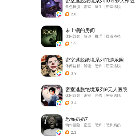
密室逃脱绝境系列10寻梦大作战
角色扮演
|
密室
|
逃生
|
密室逃脱
2.6
未上锁的房间
休闲益智
|
解谜
|
推理
|
端游移植
1.9
密室逃脱绝境系列11游乐园
休闲益智
|
解谜
|
恐怖
|
密室逃脱
3.9
密室逃脱绝境系列9无人医院
休闲益智
|
密室
|
恐怖
|
密室逃脱
3.4
恐怖奶奶7
动作冒险
|
密室
|
恐怖
|
恐怖奶奶
2.3