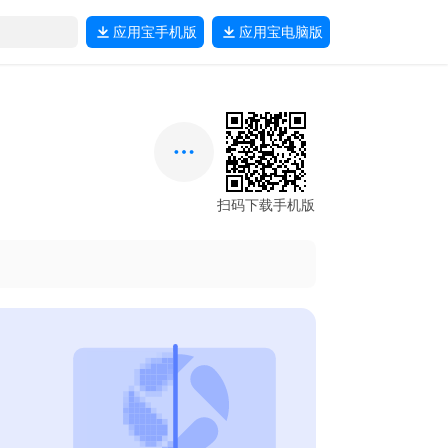
应用宝
手机版
应用宝
电脑版
扫码下载手机版