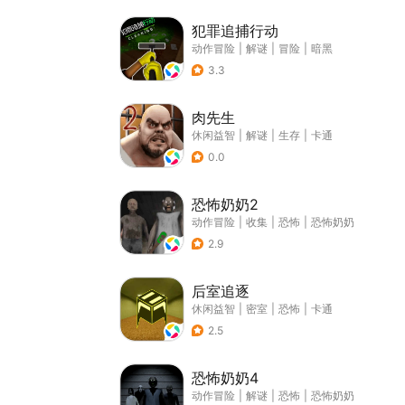
犯罪追捕行动
动作冒险
|
解谜
|
冒险
|
暗黑
3.3
肉先生
休闲益智
|
解谜
|
生存
|
卡通
0.0
恐怖奶奶2
动作冒险
|
收集
|
恐怖
|
恐怖奶奶
2.9
后室追逐
休闲益智
|
密室
|
恐怖
|
卡通
2.5
恐怖奶奶4
动作冒险
|
解谜
|
恐怖
|
恐怖奶奶