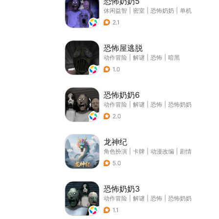
恐怖奶奶5
休闲益智
|
密室
|
恐怖奶奶
|
单机
2.1
恐怖屋逃脱
动作冒险
|
解谜
|
恐怖
|
暗黑
1.0
恐怖奶奶6
动作冒险
|
解谜
|
恐怖
|
恐怖奶奶
2.0
龙神纪
角色扮演
|
卡牌
|
动漫改编
|
剧情
5.0
恐怖奶奶3
动作冒险
|
解谜
|
恐怖
|
恐怖奶奶
1.1