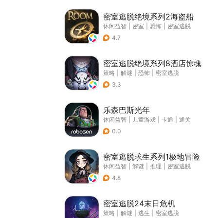
密室逃脱绝境系列2海盗船
休闲益智
|
密室
|
恐怖
|
密室逃脱
4.7
密室逃脱绝境系列8酒店惊魂
策略
|
解谜
|
恐怖
|
密室逃脱
3.3
乐森巴斯光年
休闲益智
|
儿童游戏
|
卡通
|
通关
0.0
密室逃脱求生系列1极地冒险
休闲益智
|
解谜
|
推理
|
密室逃脱
4.8
密室逃脱24末日危机
策略
|
解谜
|
逃生
|
密室逃脱