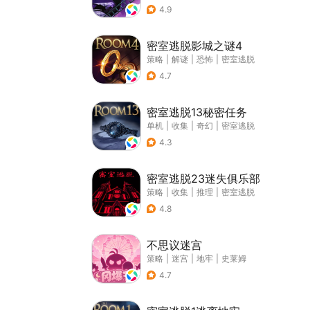
4.9
密室逃脱影城之谜4
策略
|
解谜
|
恐怖
|
密室逃脱
4.7
密室逃脱13秘密任务
单机
|
收集
|
奇幻
|
密室逃脱
4.3
密室逃脱23迷失俱乐部
策略
|
收集
|
推理
|
密室逃脱
4.8
不思议迷宫
策略
|
迷宫
|
地牢
|
史莱姆
4.7