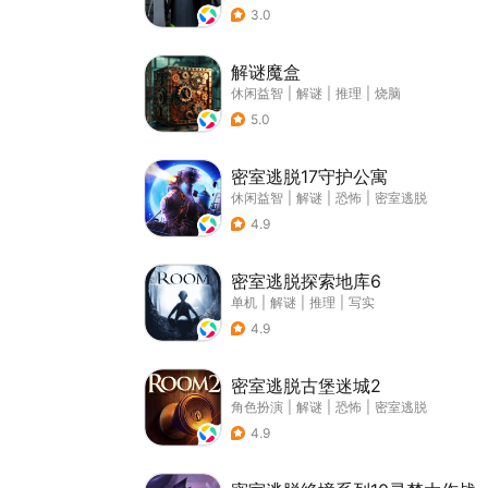
3.0
解谜魔盒
休闲益智
|
解谜
|
推理
|
烧脑
5.0
密室逃脱17守护公寓
休闲益智
|
解谜
|
恐怖
|
密室逃脱
4.9
密室逃脱探索地库6
单机
|
解谜
|
推理
|
写实
4.9
密室逃脱古堡迷城2
角色扮演
|
解谜
|
恐怖
|
密室逃脱
4.9