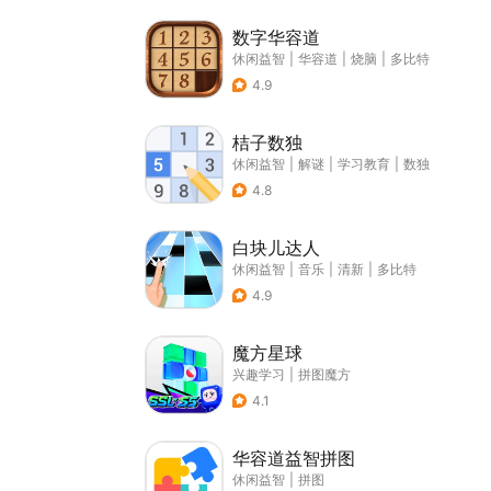
数字华容道
休闲益智
|
华容道
|
烧脑
|
多比特
4.9
桔子数独
休闲益智
|
解谜
|
学习教育
|
数独
4.8
白块儿达人
休闲益智
|
音乐
|
清新
|
多比特
4.9
魔方星球
兴趣学习
|
拼图魔方
4.1
华容道益智拼图
休闲益智
|
拼图