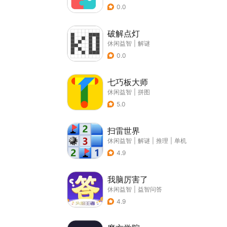
0.0
破解点灯
休闲益智
|
解谜
0.0
七巧板大师
休闲益智
|
拼图
5.0
扫雷世界
休闲益智
|
解谜
|
推理
|
单机
4.9
我脑厉害了
休闲益智
|
益智问答
4.9