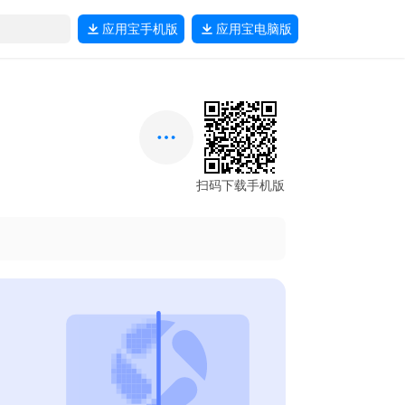
应用宝
手机版
应用宝
电脑版
扫码下载手机版