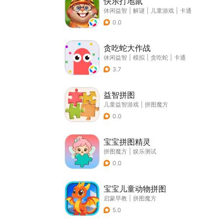
快乐打地鼠
休闲益智
|
解谜
|
儿童游戏
|
卡通
0.0
贪吃蛇大作战
休闲益智
|
模拟
|
贪吃蛇
|
卡通
3.7
益智拼图
儿童益智游戏
|
拼图魔方
0.0
宝宝拼图精灵
拼图魔方
|
娱乐测试
0.0
宝宝儿童动物拼图
启蒙早教
|
拼图魔方
5.0