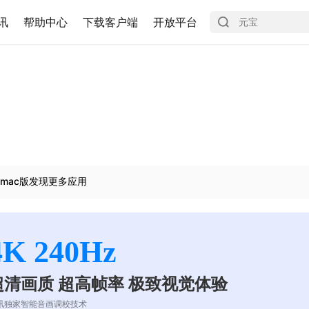
讯
帮助中心
下载客户端
开放平台
mac版发现更多应用
4K 240Hz
超清画质 超高帧率 极致视觉体验
讯独家智能音画调校技术