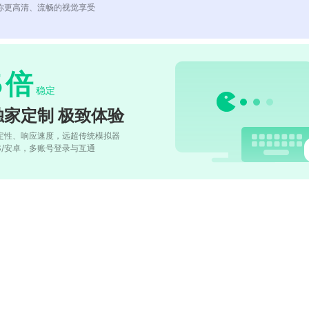
你更高清、流畅的视觉享受
5
倍
稳定
独家定制 极致体验
定性、响应速度，远超传统模拟器
OS/安卓，多账号登录与互通