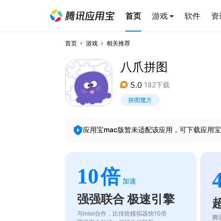
首页
游戏
软件
资
首页
游戏
相关推荐
八爪拼图
5.0
182下载
拼图魔方
应用宝mac版暂未适配该应用，可下载应用宝
10
倍
加速
强强联合 极速引擎
与intel合作，比传统模拟器快10倍
腾