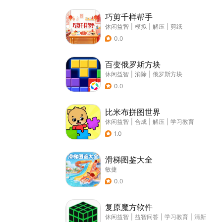
巧剪千样帮手
休闲益智
|
模拟
|
解压
|
剪纸
0.0
百变俄罗斯方块
休闲益智
|
消除
|
俄罗斯方块
0.0
比米布拼图世界
休闲益智
|
合成
|
解压
|
学习教育
1.0
滑梯图鉴大全
敏捷
0.0
复原魔方软件
休闲益智
|
益智问答
|
学习教育
|
清新