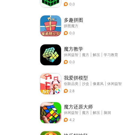
0.0
多趣拼图
拼图魔方
0.0
魔方教学
休闲益智
|
魔方
|
解压
|
学习教育
0.0
我爱拼模型
创新品类
|
沙盒
|
像素风
|
休闲益智
2.8
魔方还原大师
休闲益智
|
魔方
|
解压
|
脑洞
4.2