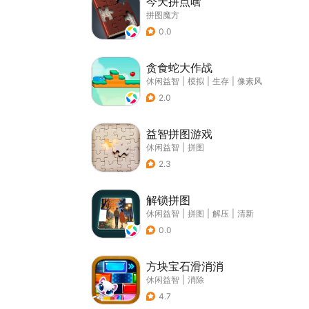
今天拼点啥
拼图魔方
0.0
贪食蛇大作战
休闲益智
|
模拟
|
生存
|
像素风
2.0
益智拼图游戏
休闲益智
|
拼图
2.3
解锁拼图
休闲益智
|
拼图
|
解压
|
清新
0.0
方块宝石滑消消
休闲益智
|
消除
4.7