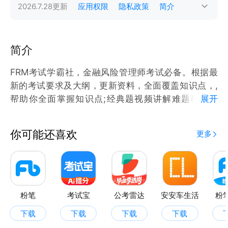
2026.7.28
更新
应用权限
隐私政策
简介
简介
FRM考试学霸社，金融风险管理师考试必备。根据最
新的考试要求及大纲，更新资料，全面覆盖知识点，,
帮助你全面掌握知识点;经典题视频讲解难题秒解技
展开
巧。
你可能还喜欢
更多
【功能特点】
专业金融风险管理师考试备考工具，全面覆盖知识点，
含FRM考试录播直播视频/考点真题解析资料,提炼考试
精华考点，让FRM考生轻松备考高效学习。
粉笔
考试宝
公考雷达
安安车生活
粉
下载
下载
下载
下载