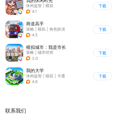
我的休闲时光
休闲益智
|
模拟
下载
4.1
商道高手
策略
|
模拟
|
角色扮演
下载
|
收集
4.5
模拟城市：我是市长
策略
|
城市经营
下载
|
模拟城市
|
开放世界
3.0
我的大学
休闲益智
|
模拟
|
卡通
下载
|
九游
4.6
联系我们