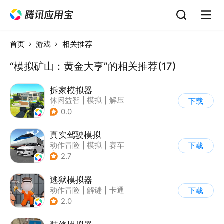
首页
游戏
相关推荐
“模拟矿山：黄金大亨”的相关推荐(17)
拆家模拟器
休闲益智
|
模拟
|
解压
下载
|
写实
0.0
真实驾驶模拟
动作冒险
|
模拟
|
赛车
下载
|
漂移
2.7
逃狱模拟器
动作冒险
|
解谜
|
卡通
下载
|
模拟
2.0