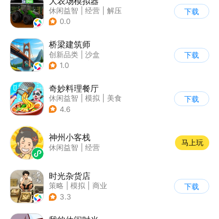
大农场模拟器
休闲益智
|
经营
|
解压
下载
|
清新
0.0
桥梁建筑师
创新品类
|
沙盒
下载
|
学习教育
|
卡通
1.0
奇妙料理餐厅
休闲益智
|
模拟
|
美食
下载
|
宝宝巴士
4.6
神州小客栈
马上玩
休闲益智
|
经营
时光杂货店
策略
|
模拟
|
商业
下载
|
童年
3.3