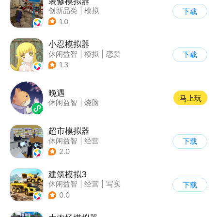
装修模拟器
创新品类
|
模拟
下载
|
女性向
|
写实
1.0
小忍模拟器
休闲益智
|
模拟
|
恋爱
下载
|
女性向
1.3
晚遇
马上玩
休闲益智
|
烧脑
超市模拟器
休闲益智
|
经营
下载
|
文字游戏
|
模拟
2.0
建筑模拟3
休闲益智
|
经营
|
写实
下载
|
建造模拟
0.0