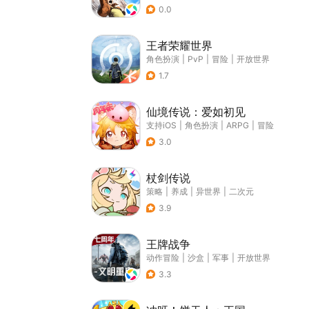
0.0
王者荣耀世界
角色扮演
|
PvP
|
冒险
|
开放世界
1.7
仙境传说：爱如初见
支持iOS
|
角色扮演
|
ARPG
|
冒险
3.0
杖剑传说
策略
|
养成
|
异世界
|
二次元
3.9
王牌战争
动作冒险
|
沙盒
|
军事
|
开放世界
3.3