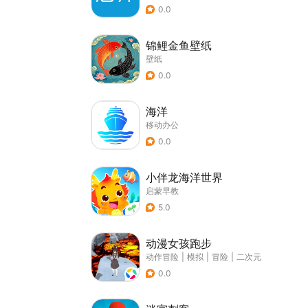
0.0
锦鲤金鱼壁纸
壁纸
0.0
海洋
移动办公
0.0
小伴龙海洋世界
启蒙早教
5.0
动漫女孩跑步
动作冒险
|
模拟
|
冒险
|
二次元
0.0