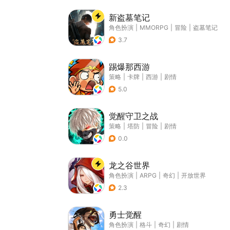
新盗墓笔记
角色扮演
|
MMORPG
|
冒险
|
盗墓笔记
3.7
踢爆那西游
策略
|
卡牌
|
西游
|
剧情
5.0
觉醒守卫之战
策略
|
塔防
|
冒险
|
剧情
0.0
龙之谷世界
角色扮演
|
ARPG
|
奇幻
|
开放世界
2.3
勇士觉醒
角色扮演
|
格斗
|
奇幻
|
剧情