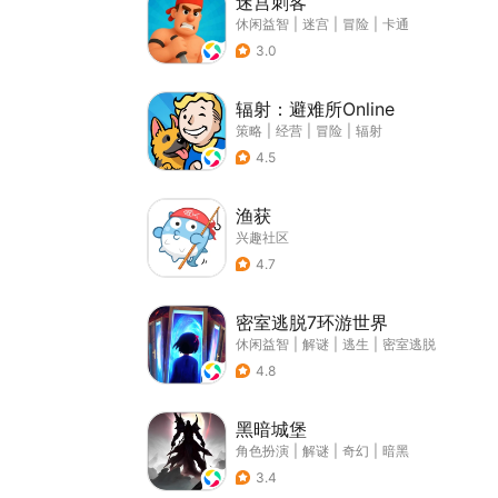
迷宫刺客
休闲益智
|
迷宫
|
冒险
|
卡通
3.0
辐射：避难所Online
策略
|
经营
|
冒险
|
辐射
4.5
渔获
兴趣社区
4.7
密室逃脱7环游世界
休闲益智
|
解谜
|
逃生
|
密室逃脱
4.8
黑暗城堡
角色扮演
|
解谜
|
奇幻
|
暗黑
3.4