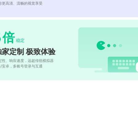
你更高清、流畅的视觉享受
5
倍
稳定
独家定制 极致体验
定性、响应速度，远超传统模拟器
OS/安卓，多账号登录与互通