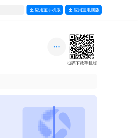
应用宝
手机版
应用宝
电脑版
扫码下载手机版