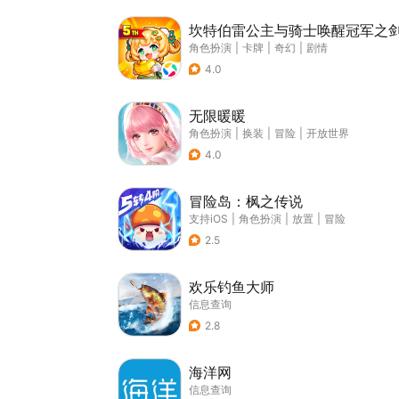
坎特伯雷公主与骑士唤醒冠军之
角色扮演
|
卡牌
|
奇幻
|
剧情
4.0
无限暖暖
角色扮演
|
换装
|
冒险
|
开放世界
4.0
冒险岛：枫之传说
支持iOS
|
角色扮演
|
放置
|
冒险
2.5
欢乐钓鱼大师
信息查询
2.8
海洋网
信息查询