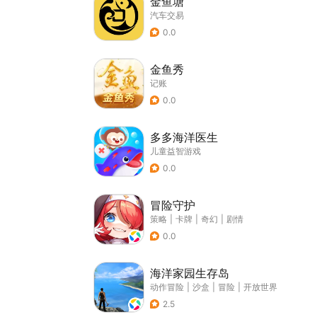
金鱼塘
汽车交易
0.0
金鱼秀
记账
0.0
多多海洋医生
儿童益智游戏
0.0
冒险守护
策略
|
卡牌
|
奇幻
|
剧情
0.0
海洋家园生存岛
动作冒险
|
沙盒
|
冒险
|
开放世界
2.5