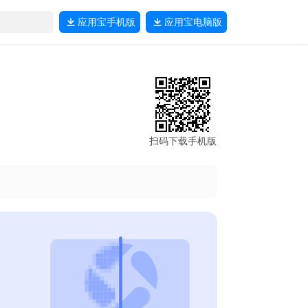
应用宝
手机版
应用宝
电脑版
扫码下载手机版