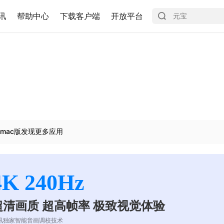
讯
帮助中心
下载客户端
开放平台
mac版发现更多应用
4K 240Hz
超清画质 超高帧率 极致视觉体验
讯独家智能音画调校技术