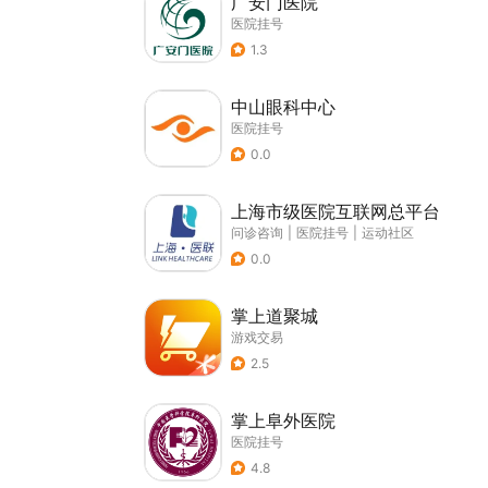
广安门医院
医院挂号
1.3
中山眼科中心
医院挂号
0.0
上海市级医院互联网总平台
问诊咨询
|
医院挂号
|
运动社区
0.0
掌上道聚城
游戏交易
2.5
掌上阜外医院
医院挂号
4.8