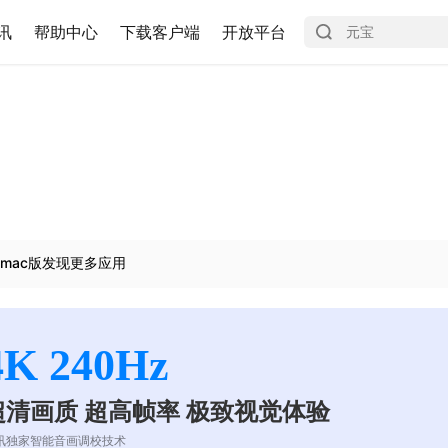
讯
帮助中心
下载客户端
开放平台
mac版发现更多应用
4K 240Hz
超清画质 超高帧率 极致视觉体验
讯独家智能音画调校技术