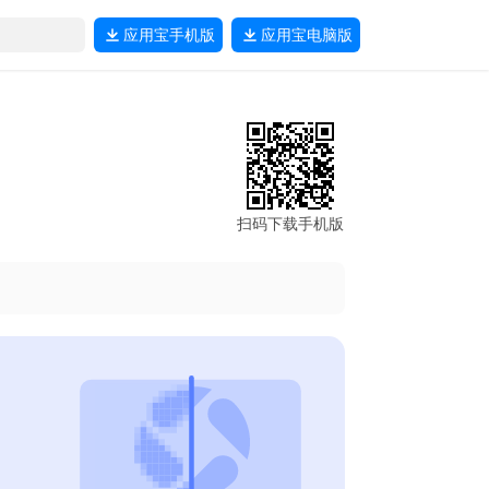
应用宝
手机版
应用宝
电脑版
扫码下载手机版