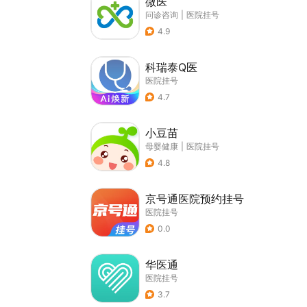
微医
问诊咨询
|
医院挂号
4.9
科瑞泰Q医
医院挂号
4.7
小豆苗
母婴健康
|
医院挂号
4.8
京号通医院预约挂号
医院挂号
0.0
华医通
医院挂号
3.7