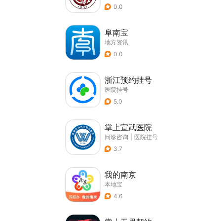
0.0
阜南宝
地方资讯
0.0
浙江预约挂号
医院挂号
5.0
掌上宣武医院
问诊咨询
|
医院挂号
3.7
我的南京
本地宝
4.6