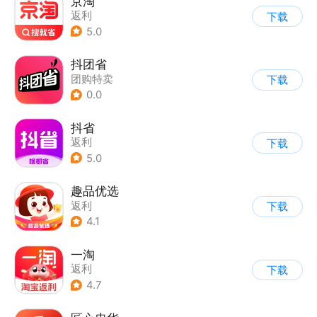
京淘
返利
下载
5.0
抖团省
团购特卖
下载
0.0
抖省
返利
下载
5.0
趣品优选
返利
下载
4.1
一淘
返利
下载
4.7