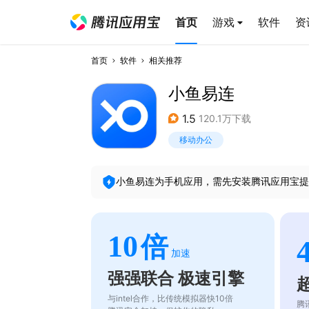
首页
游戏
软件
资
首页
软件
相关推荐
小鱼易连
1.5
120.1万下载
移动办公
小鱼易连
为手机应用，需先安装腾讯应用宝提
10
倍
加速
强强联合 极速引擎
与intel合作，比传统模拟器快10倍
腾