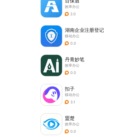
百保盾
效率办公
2.0
湖南企业注册登记
移动办公
0.0
丹青妙笔
效率办公
0.0
扣子
移动办公
3.1
盟楚
效率办公
0.0