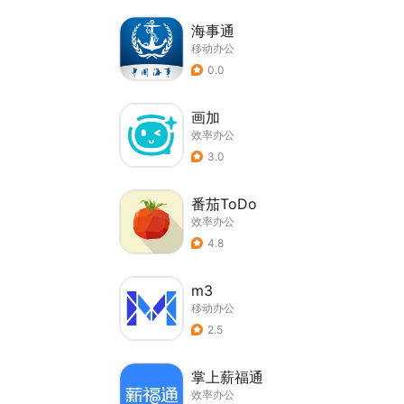
海事通
移动办公
0.0
画加
效率办公
3.0
番茄ToDo
效率办公
4.8
m3
移动办公
2.5
掌上薪福通
效率办公