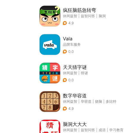
疯狂脑筋急转弯
休闲益智
|
益智问答
|
脑洞
4.9
Vala
品牌车服务
0.0
天天猜字谜
休闲益智
|
猜谜
0.0
数字华容道
休闲益智
|
华容道
|
烧脑
|
多比特
4.9
脑洞大大大
休闲益智
|
益智问答
|
成语
|
学习教育