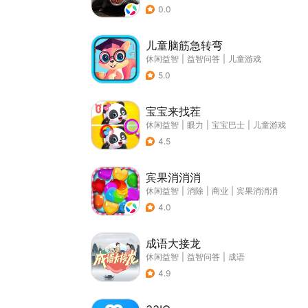
0.0
儿童脑筋急转弯
休闲益智
|
益智问答
|
儿童游戏
5.0
宝宝来找茬
休闲益智
|
眼力
|
宝宝巴士
|
儿童游戏
4.5
宾果消消消
休闲益智
|
消除
|
商业
|
宾果消消消
4.0
成语大接龙
休闲益智
|
益智问答
|
成语
4.9