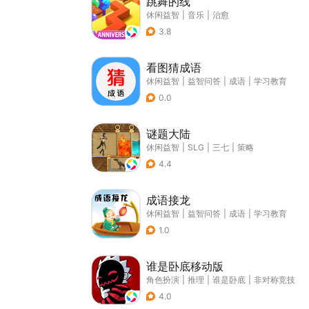
跳舞的线
休闲益智
|
音乐
|
治愈
3.8
看图猜成语
休闲益智
|
益智问答
|
成语
|
学习教育
0.0
谜题大陆
休闲益智
|
SLG
|
三七
|
策略
4.4
成语接龙
休闲益智
|
益智问答
|
成语
|
学习教育
1.0
谁是卧底移动版
角色扮演
|
推理
|
谁是卧底
|
非对称竞技
4.0