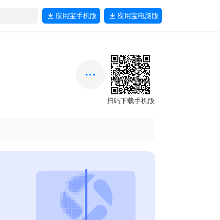
应用宝
手机版
应用宝
电脑版
扫码下载手机版