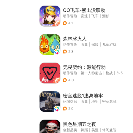
QQ飞车-熊出没联动
动作冒险
|
竞速
|
飞车
|
漂移
4.1
森林冰火人
动作冒险
|
收集
|
探险
|
儿童游戏
2.3
无畏契约：源能行动
动作冒险
|
第一人称射击
|
枪战
|
5v5
4.0
密室逃脱1逃离地牢
休闲益智
|
收集
|
地牢
|
密室逃脱
2.0
黑色星期五之夜
创新品类
|
舞蹈
|
美漫
|
休闲益智