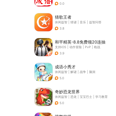
0.0
猜歌王者
休闲益智
|
猜谜
|
音乐
|
益智问答
3.8
和平精英-8.8免费领20连抽
支持iOS
|
动作冒险
|
PvP
|
枪战
3.9
成语小秀才
休闲益智
|
解谜
|
战争
|
脑洞
5.0
奇妙恐龙世界
休闲益智
|
恐龙
|
宝宝巴士
|
学习教育
5.0