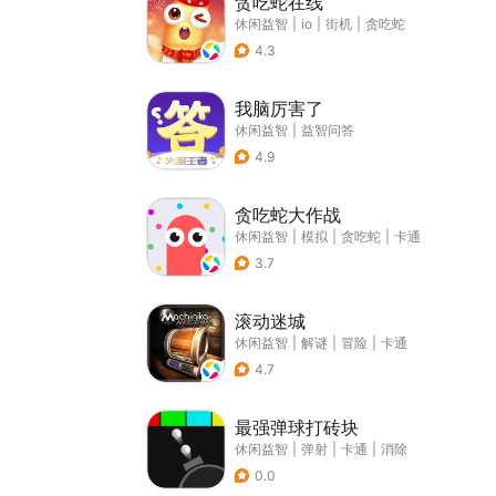
贪吃蛇在线
休闲益智
|
io
|
街机
|
贪吃蛇
4.3
我脑厉害了
休闲益智
|
益智问答
4.9
贪吃蛇大作战
休闲益智
|
模拟
|
贪吃蛇
|
卡通
3.7
滚动迷城
休闲益智
|
解谜
|
冒险
|
卡通
4.7
最强弹球打砖块
休闲益智
|
弹射
|
卡通
|
消除
0.0