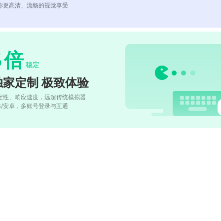
你更高清、流畅的视觉享受
5
倍
稳定
独家定制 极致体验
定性、响应速度，远超传统模拟器
OS/安卓，多账号登录与互通