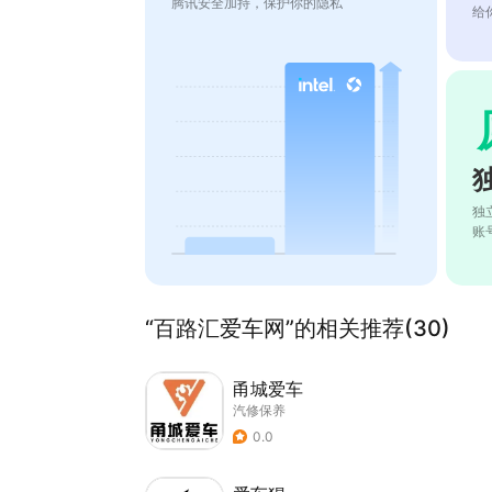
腾讯安全加持，保护你的隐私
给
独
账
“百路汇爱车网”的相关推荐(30)
甬城爱车
汽修保养
0.0