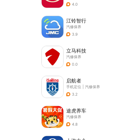
4.0
江铃智行
汽修保养
3.9
立马科技
汽修保养
0.0
启航者
手机定位
|
汽修保养
3.2
途虎养车
汽修保养
4.8