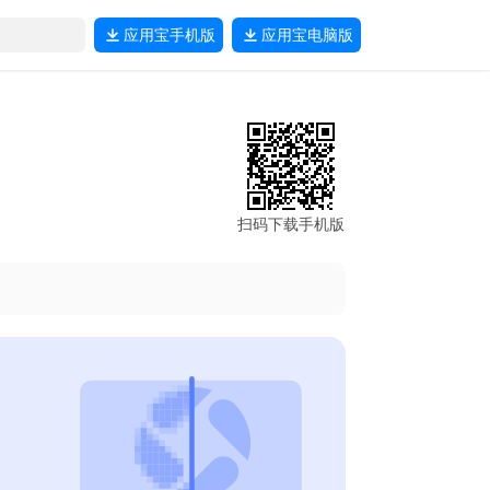
应用宝
手机版
应用宝
电脑版
扫码下载手机版