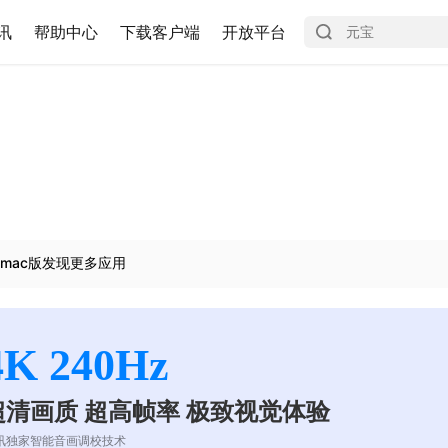
讯
帮助中心
下载客户端
开放平台
mac版发现更多应用
4K 240Hz
超清画质 超高帧率 极致视觉体验
讯独家智能音画调校技术