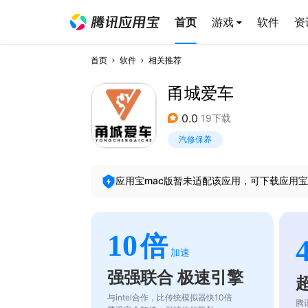
首页
游戏
软件
资
首页
软件
相关推荐
甬城爱车
0.0
19下载
汽修保养
应用宝mac版暂未适配该应用，可下载应用宝
10
倍
加速
强强联合 极速引擎
与intel合作，比传统模拟器快10倍
腾