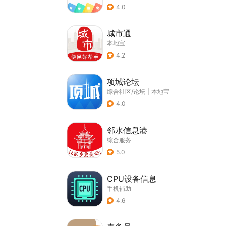
4.0
城市通
本地宝
4.2
项城论坛
综合社区/论坛
|
本地宝
4.0
邻水信息港
综合服务
5.0
CPU设备信息
手机辅助
4.6