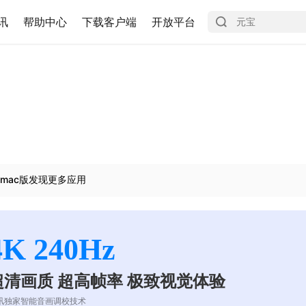
讯
帮助中心
下载客户端
开放平台
mac版发现更多应用
4K 240Hz
超清画质 超高帧率 极致视觉体验
讯独家智能音画调校技术